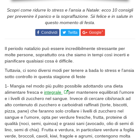
Scopri come ridurre lo stress e l'ansia a Natale: ecco 10 consigli
per prevenire il panico e la sopraffazione. Sii felice e in salute in
questo momento di festa.
+
Condividi
Twitta
Google
Il periodo natalizio può essere incredibilmente stressante per
molte persone, soprattutto ora che siamo in tempi così incerti e
pianificare qualsiasi cosa è difficile.
Tuttavia, ci sono diversi modi per tenere a bada lo stress e l'ansia
sotto controllo in questa stagione di feste
1- Mangia nel modo più pulito possibile adottando una dieta
alimentare fresca e
integrale
per mantenere equilibrati l'umore
e i livelli di zucchero nel sangue. Invece di cercare cibi/snack ad
alto contenuto di zucchero e carboidrati raffinati (torte, biscotti,
pizza, pane) che faranno solo crollare i livelli di zucchero nel
sangue e l'umore, opta per verdure fresche, frutta, proteine di
qualità (noci, semi, quinoa) e grassi sani (avocado, olio di semi di
lino, semi di chia). Frutta e verdura, in particolare verdure a foglia
verde, broccoli, cavoli, kiwi, fragole e agrumi, contengono molta