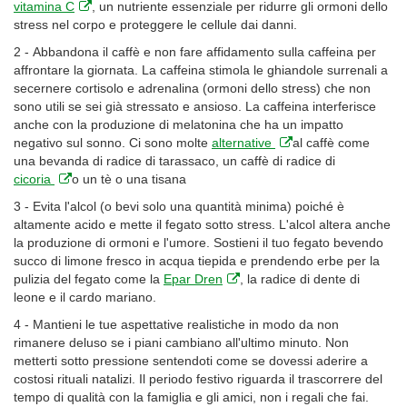
vitamina C
, un nutriente essenziale per ridurre gli ormoni dello
stress nel corpo e proteggere le cellule dai danni.
2 - Abbandona il caffè e non fare affidamento sulla caffeina per
affrontare la giornata. La caffeina stimola le ghiandole surrenali a
secernere cortisolo e adrenalina (ormoni dello stress) che non
sono utili se sei già stressato e ansioso. La caffeina interferisce
anche con la produzione di melatonina che ha un impatto
negativo sul sonno. Ci sono molte
alternative
al caffè come
una bevanda di radice di tarassaco, un caffè di radice di
cicoria
o un tè o una tisana
3 - Evita l'alcol (o bevi solo una quantità minima) poiché è
altamente acido e mette il fegato sotto stress. L'alcol altera anche
la produzione di ormoni e l'umore. Sostieni il tuo fegato bevendo
succo di limone fresco in acqua tiepida e prendendo erbe per la
pulizia del fegato come la
Epar Dren
, la radice di dente di
leone e il cardo mariano.
4 - Mantieni le tue aspettative realistiche in modo da non
rimanere deluso se i piani cambiano all'ultimo minuto. Non
metterti sotto pressione sentendoti come se dovessi aderire a
costosi rituali natalizi. Il periodo festivo riguarda il trascorrere del
tempo di qualità con la famiglia e gli amici, non i regali che fai.