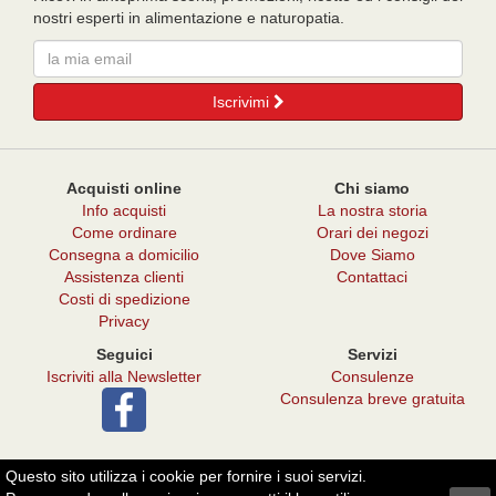
nostri esperti in alimentazione e naturopatia.
Email
Iscrivimi
Acquisti online
Chi siamo
Info acquisti
La nostra storia
Come ordinare
Orari dei negozi
Consegna a domicilio
Dove Siamo
Assistenza clienti
Contattaci
Costi di spedizione
Privacy
Seguici
Servizi
Iscriviti alla Newsletter
Consulenze
Consulenza breve gratuita
Questo sito utilizza i cookie per fornire i suoi servizi.
© 2026 - Punto Verde Il Melograno