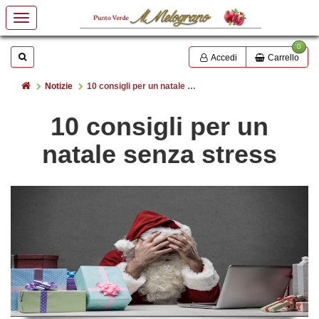
0
Mostrare o nascondere la casella di ricerca
Cerca
Accedi
Carrello
Home
Notizie
10 consigli per un natale senza stress
10 consigli per un
natale senza stress