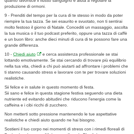
quanto favorisce il flusso sanguigno e aiuta a regolare la
produzione di ormoni.
9 - Prenditi del tempo per la cura di te stesso in modo da poter
riempire la tua tazza. Se sei esaurito e svuotato, non ti sentirai
molto festoso il giorno di Natale. Concediti un massaggio, ascolta
la tua musica o il tuo podcast preferito, oppure una tazza di caffè
e un buon libro: anche dieci minuti di cura di te possono fare una
grande differenza.
10 -
Chiedi aiuto
e cerca assistenza professionale se stai
lottando emotivamente. Se stai cercando di trovare più equilibrio
nella tua vita, chiedi a chi può aiutarti ad affrontare i problemi che
ti stanno causando stress e lavorare con te per trovare soluzioni
realistiche.
Sii felice e in salute in questo momento di festa.
Sii sano e felice in questa stagione festiva seguendo una dieta
nutriente ed evitando abitudini che riducono l'energia come la
caffeina e i cibi ricchi di zucchero.
Non metterti sotto pressione mantenendo le tue aspettative
realistiche e chiedi aiuto quando ne hai bisogno.
Sostieni il tuo corpo nei momenti di stress con i rimedi floreali di