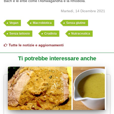
Bach e le erbe come l'Ashwagandha e la Rhodiola.
Martedì, 14 Dicembre 2021
Vegan
Macrobiotica
Senza glutine
Senza lattosio
Crudista
Nutraceutica
Tutte le notizie e aggiornamenti
Ti potrebbe interessare anche