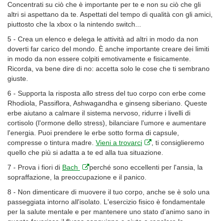
Concentrati su ciò che è importante per te e non su ciò che gli
altri si aspettano da te. Aspettati del tempo di qualità con gli amici,
piuttosto che la xbox o la nintendo switch...
5 - Crea un elenco e delega le attività ad altri in modo da non
doverti far carico del mondo. È anche importante creare dei limiti
in modo da non essere colpiti emotivamente e fisicamente.
Ricorda, va bene dire di no: accetta solo le cose che ti sembrano
giuste.
6 - Supporta la risposta allo stress del tuo corpo con erbe come
Rhodiola, Passiflora, Ashwagandha e ginseng siberiano. Queste
erbe aiutano a calmare il sistema nervoso, ridurre i livelli di
cortisolo (l'ormone dello stress), bilanciare l'umore e aumentare
l'energia. Puoi prendere le erbe sotto forma di capsule,
compresse o tintura madre.
Vieni a trovarci
, ti consiglieremo
quello che più si adatta a te ed alla tua situazione.
7 - Prova i fiori di
Bach
perché sono eccellenti per l'ansia, la
sopraffazione, la preoccupazione e il panico.
8 - Non dimenticare di muovere il tuo corpo, anche se è solo una
passeggiata intorno all'isolato. L'esercizio fisico è fondamentale
per la salute mentale e per mantenere uno stato d'animo sano in