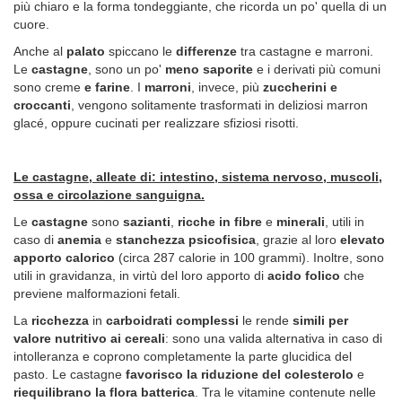
più chiaro e la forma tondeggiante, che ricorda un po' quella di un
cuore.
Anche al
palato
spiccano le
differenze
tra castagne e marroni.
Le
castagne
, sono un po'
meno saporite
e i derivati più comuni
sono creme
e farine
. I
marroni
, invece, più
zuccherini e
croccanti
, vengono solitamente trasformati in deliziosi marron
glacé, oppure cucinati per realizzare sfiziosi risotti.
Le castagne, alleate di: intestino, sistema nervoso, muscoli,
ossa e circolazione sanguigna.
Le
castagne
sono
sazianti
,
ricche in fibre
e
minerali
, utili in
caso di
anemia
e
stanchezza psicofisica
, grazie al loro
elevato
apporto calorico
(circa 287 calorie in 100 grammi). Inoltre, sono
utili in gravidanza, in virtù del loro apporto di
acido folico
che
previene malformazioni fetali.
La
ricchezza
in
carboidrati complessi
le rende
simili per
valore nutritivo ai cereali
: sono una valida alternativa in caso di
intolleranza e coprono completamente la parte glucidica del
pasto. Le castagne
favorisco la riduzione del colesterolo
e
riequilibrano la flora batterica
. Tra le vitamine contenute nelle