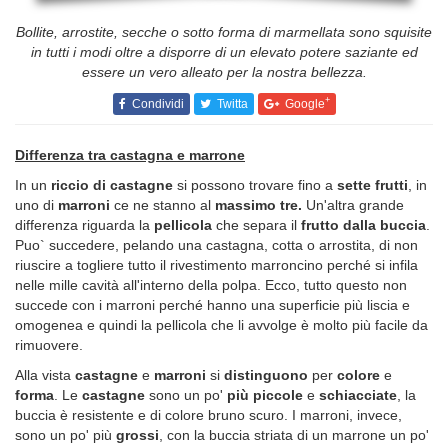
Bollite, arrostite, secche o sotto forma di marmellata sono squisite
in tutti i modi oltre a disporre di un elevato potere saziante ed
essere un vero alleato per la nostra bellezza.
+
Condividi
Twitta
Google
Differenza tra castagna e marrone
In un
riccio di castagne
si possono trovare fino a
sette frutti
, in
uno di
marroni
ce ne stanno al
massimo tre.
Un'altra grande
differenza riguarda la
pellicola
che separa il
frutto dalla buccia
.
Puo` succedere, pelando una castagna, cotta o arrostita, di non
riuscire a togliere tutto il rivestimento marroncino perché si infila
nelle mille cavità all'interno della polpa. Ecco, tutto questo non
succede con i marroni perché hanno una superficie più liscia e
omogenea e quindi la pellicola che li avvolge è molto più facile da
rimuovere.
Alla vista
castagne
e
marroni
si
distinguono
per
colore
e
forma
. Le
castagne
sono un po'
più piccole
e
schiacciate
, la
buccia è resistente e di colore bruno scuro. I marroni, invece,
sono un po' più
grossi
, con la buccia striata di un marrone un po'