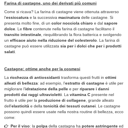
Farina di castagne, uno dei derivati più comuni
Come si ricava? La farina di castagne viene ottenuta attraverso
l'
essiccatura
e la successiva
macinatura
delle castagne. Si
presenta molto fine, di un
color nocciola chiaro
e dal
sapore
dolce
. Le
fibre
contenute nella farina di castagne facilitano il
transito intestinale
, riequilibrando la flora batterica e svolgendo
un
efficace aiuto nella riduzione del colesterolo
. La farina di
castagne può essere utilizzata
sia per i dolci che per i prodotti
salati
.
Castagne: ottime anche per la cosmesi
La
ricchezza di antiossidanti
trasforma questi frutti in
ottimi
alleati di bellezza
: ad esempio, l'
estratto di castagne
è utile per
migliorare l'
idratazione della pelle
e per
riparare i danni
prodotti dai raggi ultravioletti
. La
vitamina C
presente nel
frutto è utile per la
produzione di collagene
, grande alleato
dell'
elasticità
e della
tonicità dei tessuti cutanei
. Le castagne
possono quindi essere usate nella nostra routine di bellezza, ecco
come:
Per il viso
: la
polpa
della castagna ha
potere astringente
ed