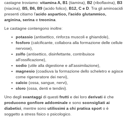
castagne troviamo:
vitamina A, B1
(tiamina),
B2
(riboflavina),
B3
(niacina),
B5, B6, B9
(acido folico),
B12, C e D
. Tra gli aminoacidi
presenti citiamo l'
acido aspartico, l'acido glutammico,
arginina, serina
e
treonina
.
Le castagne contengono inoltre:
potassio
(antisettico, rinforza muscoli e ghiandole),
fosforo
(calcificante, collabora alla formazione delle cellule
nervose),
zolfo
(antisettico, disinfettante, contribuisce
all'ossificazione),
sodio
(utile alla digestione e all'assimilazione),
magnesio
(coadiuva la formazione dello scheletro e agisce
come rigeneratore dei nervi),
calcio
(ossa, sangue, nervi),
cloro
(ossa, denti e tendini).
Uno degli
svantaggi
di questi
frutti
e dei loro
derivati
é che
producono gonfiore addominale
e sono
sconsigliati ai
diabetici
, mentre sono
utilissimi a chi pratica sport
o è
soggetto a stress fisico o psicologico.