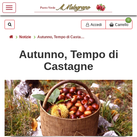
0
Mostrare o nascondere la casella di ricerca
Cerca
Accedi
Carrello
Home
Notizie
Autunno, Tempo di Castagne
Autunno, Tempo di
Castagne