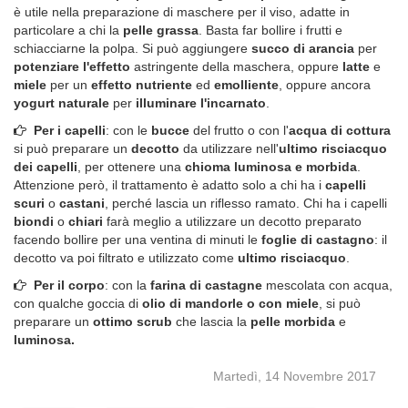
è utile nella preparazione di maschere per il viso, adatte in
particolare a chi la
pelle grassa
. Basta far bollire i frutti e
schiacciarne la polpa. Si può aggiungere
succo di arancia
per
potenziare l'effetto
astringente della maschera, oppure
latte
e
miele
per un
effetto nutriente
ed
emolliente
, oppure ancora
yogurt naturale
per
illuminare l'incarnato
.
Per i capelli
: con le
bucce
del frutto o con l'
acqua di cottura
si può preparare un
decotto
da utilizzare nell'
ultimo risciacquo
dei capelli
, per ottenere una
chioma luminosa e morbida
.
Attenzione però, il trattamento è adatto solo a chi ha i
capelli
scuri
o
castani
, perché lascia un riflesso ramato. Chi ha i capelli
biondi
o
chiari
farà meglio a utilizzare un decotto preparato
facendo bollire per una ventina di minuti le
foglie di castagno
: il
decotto va poi filtrato e utilizzato come
ultimo risciacquo
.
Per il corpo
: con la
farina di castagne
mescolata con acqua,
con qualche goccia di
olio di mandorle o con miele
, si può
preparare un
ottimo scrub
che lascia la
pelle morbida
e
luminosa.
Martedì, 14 Novembre 2017