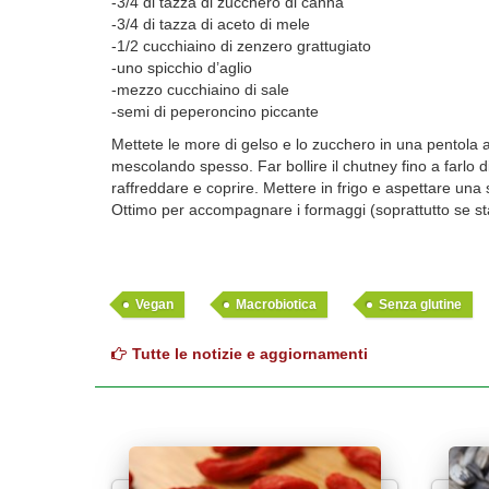
-3/4 di tazza di zucchero di canna
-3/4 di tazza di aceto di mele
-1/2 cucchiaino di zenzero grattugiato
-uno spicchio d’aglio
-mezzo cucchiaino di sale
-semi di peperoncino piccante
Mettete le more di gelso e lo zucchero in una pentola a 
mescolando spesso. Far bollire il chutney fino a farlo 
raffreddare e coprire. Mettere in frigo e aspettare una
Ottimo per accompagnare i formaggi (soprattutto se sta
Vegan
Macrobiotica
Senza glutine
Tutte le notizie e aggiornamenti