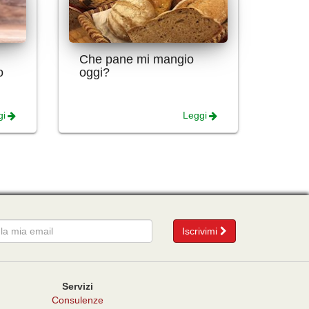
Che pane mi mangio
o
oggi?
gi
Leggi
mail
Iscrivimi
Servizi
Consulenze