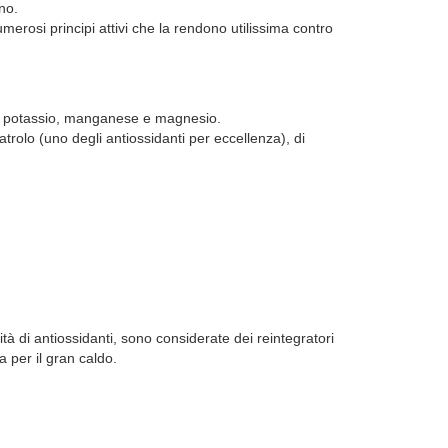
no.
numerosi principi attivi che la rendono utilissima contro
à di potassio, manganese e magnesio.
trolo (uno degli antiossidanti per eccellenza), di
 di antiossidanti, sono considerate dei reintegratori
a per il gran caldo.