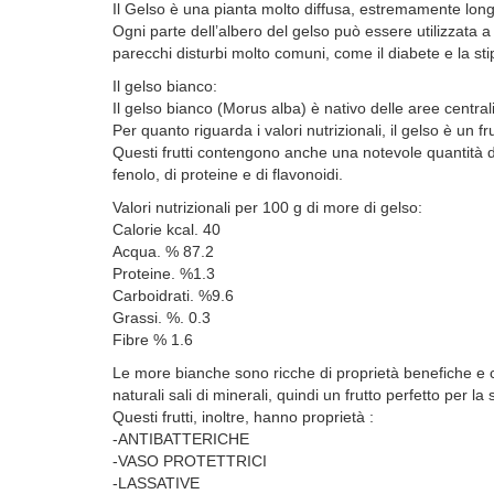
Il Gelso è una pianta molto diffusa, estremamente longev
Ogni parte dell’albero del gelso può essere utilizzata a s
parecchi disturbi molto comuni, come il diabete e la stip
Il gelso bianco:
Il gelso bianco (Morus alba) è nativo delle aree central
Per quanto riguarda i valori nutrizionali, il gelso è un
Questi frutti contengono anche una notevole quantità di 
fenolo, di proteine e di flavonoidi.
Valori nutrizionali per 100 g di more di gelso:
Calorie kcal. 40
Acqua. % 87.2
Proteine. %1.3
Carboidrati. %9.6
Grassi. %. 0.3
Fibre % 1.6
Le more bianche sono ricche di proprietà benefiche e c
naturali sali di minerali, quindi un frutto perfetto per l
Questi frutti, inoltre, hanno proprietà :
-ANTIBATTERICHE
-VASO PROTETTRICI
-LASSATIVE