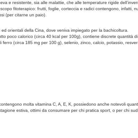
a e resistente, sia alle malattie, che alle temperature rigide dell’inver
copo fitoterapico: frutti, foglie, corteccia e radici contengono, infatti, 
si (per citarne un paio).
i ed orientali della Cina, dove veniva impiegato per la bachicoltura.
 frutto poco calorico (circa 40 kcal per 100g), contiene discrete quantit
ferro (circa 185 mg per 100 g), selenio, zinco, calcio, potassio, resvera
ontengono molta vitamina C, A, E, K, possiedono anche notevoli quantità
a stagione estiva, ottimi da consumare per chi pratica sport, o per chi sud