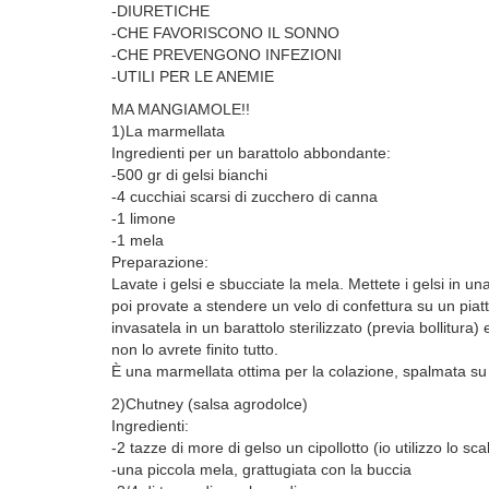
-DIURETICHE
-CHE FAVORISCONO IL SONNO
-CHE PREVENGONO INFEZIONI
-UTILI PER LE ANEMIE
MA MANGIAMOLE!!
1)La marmellata
Ingredienti per un barattolo abbondante:
-500 gr di gelsi bianchi
-4 cucchiai scarsi di zucchero di canna
-1 limone
-1 mela
Preparazione:
Lavate i gelsi e sbucciate la mela. Mettete i gelsi in u
poi provate a stendere un velo di confettura su un piatt
invasatela in un barattolo sterilizzato (previa bollitura
non lo avrete finito tutto.
È una marmellata ottima per la colazione, spalmata su 
2)Chutney (salsa agrodolce)
Ingredienti:
-2 tazze di more di gelso un cipollotto (io utilizzo lo sc
-una piccola mela, grattugiata con la buccia