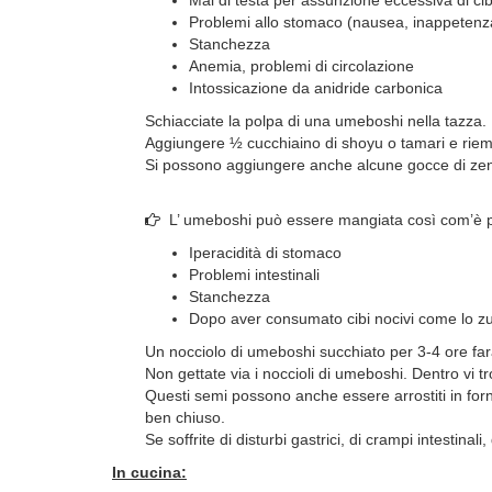
Problemi allo stomaco (nausea, inappetenz
Stanchezza
Anemia, problemi di circolazione
Intossicazione da anidride carbonica
Schiacciate la polpa di una umeboshi nella tazza.
Aggiungere ½ cucchiaino di shoyu o tamari e riem
Si possono aggiungere anche alcune gocce di zenze
L’ umeboshi può essere mangiata così com’è p
Iperacidità di stomaco
Problemi intestinali
Stanchezza
Dopo aver consumato cibi nocivi come lo z
Un nocciolo di umeboshi succhiato per 3-4 ore farà 
Non gettate via i noccioli di umeboshi. Dentro vi t
Questi semi possono anche essere arrostiti in forn
ben chiuso.
Se soffrite di disturbi gastrici, di crampi intestina
In cucina: