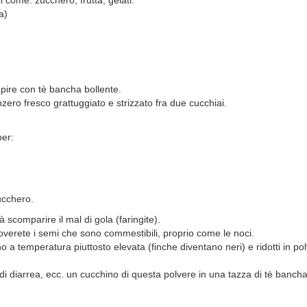
a)
pire con tè bancha bollente.
ro fresco grattuggiato e strizzato fra due cucchiai.
er:
ucchero.
scomparire il mal di gola (faringite).
roverete i semi che sono commestibili, proprio come le noci.
o a temperatura piuttosto elevata (finche diventano neri) e ridotti in p
li, di diarrea, ecc. un cucchino di questa polvere in una tazza di tè bancha