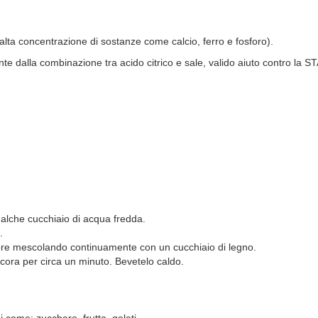
ll’alta concentrazione di sostanze come calcio, ferro e fosforo).
almente dalla combinazione tra acido citrico e sale, valido aiuto cont
alche cucchiaio di acqua fredda.
.
ore mescolando continuamente con un cucchiaio di legno.
ncora per circa un minuto. Bevetelo caldo.
 come: zucchero, frutta, gelati.