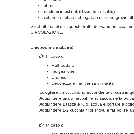
febbre,
problemi intestinali (dissenteria, colite),
aiutano la pulizia del fegato e dei reni (grazie a
Gli effetti benefici di questo frutto derivano princip
CIRCOLAZIONE.
Umeboshi e malanni:
In caso di:
Raffreddore
Indigestione
Diarrea
Debolezza e mancanza di vitalità
Sciogliere un cucchiaino abbondante di kuzu in qu
Aggiungere una umeboshi e schiacciarne la polpa
Aggiungere 1 tazza e ½ di acqua e portare a boll
Aggiungere 1-2 cucchiaini di shoyu e far bollire a
In caso di:
Mal di testa per assunzione eccessiva di cibi