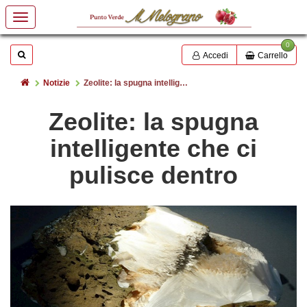
0
Mostrare o nascondere la casella di ricerca
Cerca
Accedi
Carrello
Home
Notizie
Zeolite: la spugna intelligente che ci pulisce dentro
Zeolite: la spugna
intelligente che ci
pulisce dentro