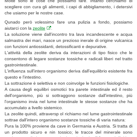
Molte sono le cose che possiamo fare. Intanto cerchiamo di
scegliere con cura gli alimenti, i capi di abbigliamento, i detersivi
che usiamo per le nostre case.
Qunado però volessimo fare una pulizia a fondo, possiamo
aiutarci con la
zeolite
.
La soluzione viene dall'incontro tra lava incandescente e acqua
salmastra dei mari, nasce un prezioso inerale di origine vulcanica
con funzioni antiossidanti, detossificanti e depurative.
L'attività della zeolite deriva da interazioni di tipo fisico che le
consentono di legare sostanze tossiche e radicali liberi nel tratto
gastrointestinale.
L'influenza sull'intero organismo deriva dall'equilibrio esistente fra
questo e l'intestino.
La sottrazione è selettiva e non coinvolge le funzioni fisiologiche.
A causa degli equilibri osmotici tra parete intestinale ed il resto
dell'organismo, più si sottraggono sostanze dall'intestino, più
l'organismo invia nel lume intestinale le stesse sostanze che ha
accumulato a livello sistemico.
La zeolite quindi, attraversp ol richiamo nel lume gastrointestinale
sottrae dall'intero organismo sostanze tossiche di varia natura:
Pura la 100% proviene da cave in Germania e Austria. Si tratta di
un prodotto sicuro e nin tossico; le tracce del minerale sono