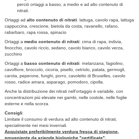
perciò ortaggi a basso, a medio e ad alto contenuto di
nitrati.
Ortaggi ad
alto contenuto di nitrati
: lattuga, cavolo rapa, lattuga
cappuccina, crescione, bietola da costa, ravanello, rafano,
rabarbaro, rapa rossa, spinacio
Ortaggi a
medio contenuto di nitrati
: cima di rapa, indivia,
finocchio, cavolo riccio, sedano, cavolo bianco, cavolo verza,
zucchino
Ortaggi a
basso contenuto di nitrati
: melanzana, fagiolino,
cavolfiore, broccolo, cicoria, pisello, cetriolo, patata, germogli,
carota, peperone, funghi, porro, cavoletto di Bruxelles, cavolo
rosso, radice amara, asparago, pomodoro, cipolla.
Anche la distribuzione dei nitrati nell'ortaggio è variabile, con
concentrazioni più elevate nei gambi, nelle costole, nelle foglie
esterne e nella scorza.
Consigli
:
Limitate il consumo di verdura ad alto contenuto di nitrati,
specialmente nei mesi invernali.
Acquistate preferibilmente verdura fresca di stagione,
proveniente da aziende biologiche "certificate".