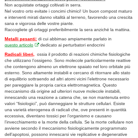
Non acquistate ortaggi coltivati in serra.
Nel vostro orto evitate i concimi chimici! Un buon compost maturo
e interventi mirati danno vitalità al terreno, favorendo una crescita
sana e vigorosa delle vostre piante.
Raccogliete gli ortaggi preferibilmente la sera anziché la mattina.
Metalli pesanti:
di cui abbimao ampiamente parlato in
questo articolo
dedicato ai perturbatori endocrini
Radicali liberi,
ossia il prodotto di reazioni chimiche fisiologiche
che utilizzano l’ossigeno. Sono molecole particolarmente reattive
che contengono almeno un elettrone spaiato nel loro orbitale più
esterno. Sono altamente instabili e cercano di ritornare allo stato
di equilibrio sottraendo ad altri atomi vicini l’elettrone necessario
per pareggiare la propria carica elettromagnetica. Questo
meccanismo dà origine ad ulteriori nuove molecole instabili,
innescando una reazione a catena che, se non mantenuta entro
valori “fisiologici”, può danneggiare le strutture cellulari. Esiste
una varietà eterogenea di radicali che, ove presenti in quantità
eccessiva, diventano tossici per l’organismo e causano
l’invecchiamento e la morte della cellula. Se la morte cellulare non
avviene secondo il meccanismo fisiologicamente programmato
dell’apoptosi, possono innescarsi vie replicative e degenerative