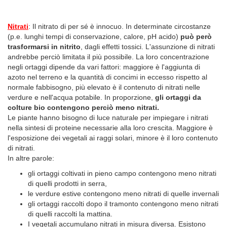
Nitrati
: Il nitrato di per sé è innocuo. In determinate circostanze
(p.e. lunghi tempi di conservazione, calore, pH acido)
può però
trasformarsi in nitrito
, dagli effetti tossici. L'assunzione di nitrati
andrebbe perciò limitata il più possibile. La loro concentrazione
negli ortaggi dipende da vari fattori: maggiore è l'aggiunta di
azoto nel terreno e la quantità di concimi in eccesso rispetto al
normale fabbisogno, più elevato è il contenuto di nitrati nelle
verdure e nell'acqua potabile. In proporzione,
gli ortaggi da
colture bio contengono perciò meno nitrati.
Le piante hanno bisogno di luce naturale per impiegare i nitrati
nella sintesi di proteine necessarie alla loro crescita. Maggiore è
l'esposizione dei vegetali ai raggi solari, minore è il loro contenuto
di nitrati.
In altre parole:
gli ortaggi coltivati in pieno campo contengono meno nitrati
di quelli prodotti in serra,
le verdure estive contengono meno nitrati di quelle invernali
gli ortaggi raccolti dopo il tramonto contengono meno nitrati
di quelli raccolti la mattina.
I vegetali accumulano nitrati in misura diversa. Esistono