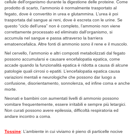
cellule dell'organismo durante la digestione delle proteine. Come
prodotto di scarto, l’ammonio è normalmente trasportato al
fegato, dove è convertito in urea e glutammina. L’urea è poi
trasportata dal sangue ai reni, dove è escreta con le urine. Se
questo “ciclo dell’urea” non è completo, l’ammonio non viene
correttamente processato ed eliminato dall'organismo, si
accumula nel sangue e passa attraverso la barriera
ematoencefalica. Altre fonti di ammonio sono il rene e il muscolo.
Nel cervello, l’ammonio e altri composti metabolizzati dal fegato
possono accumularsi e causare encefalopatia epatica, come
accade quando la funzionalità epatica è ridotta a causa di alcune
patologie quali cirrosi o epatiti. L’encefalopatia epatica causa
variazioni mentali e neurologiche che possono dar luogo a
confusione, disorientamento, sonnolenza, ed infine coma e anche
morte.
Neonati e bambini con aumentati livelli di ammonio possono
vomitare frequentemente, essere irritabili e sempre più letargici.
Non curati possono avere epilessia, difficoltà respiratoria ed
andare incontro a coma.
Tossine
: L’ambiente in cui viviamo è pieno di particelle nocive