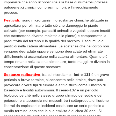
impreviste che sono riconosciute alla base di numerosi processi
patogenetici cronici, compresi i tumori, e l‘invecchiamento
precoce.
Pesticidi
: sono microrganismi o sostanze chimiche utilizzate in
agricoltura per eliminare tutto ciò che danneggia le piante
coltivate (per esempio: parassiti animali o vegetali, oppure insetti
che trasmettono diverse malattie alle piante) e compromette la
produttività del terreno e la qualità del raccolto. L'accumulo di
pesticidi nella catena alimentare. Le sostanze che nel corpo non
vengono degradate oppure vengono degradate ed eliminate
difficilmente si accumulano nella catena alimentare. Quanto più
tempo rimane nella catena alimentare, tanto maggiore diventa la
concentrazione di queste sostanze.
Sostanze radioattive
, fra cui ricordiamo:
Iodio-131
è un grave
pericolo a breve termine, si concentra nella tiroide, dove può
provocare diversi tipi di tumore e altri disturbi come il morbo di
Basedow e tiroiditi autoimmuni. Il
cesio-137
è un pericolo
biologico perché nello stesso gruppo chimico del sodio e del
potassio, e si accumula nei muscoli, tra i sottoprodotti di fissione
liberati da esplosioni e incidenti costituisce un serio pericolo a
medio termine, dato che la sua emivita è di circa 30 anni. Si
concentra nei muscoli ed è sospettato di essere in rapporto