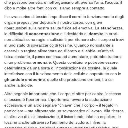
che possono penetrare nell’organismo attraverso l’aria, l’acqua, il
cibo e molte altre fonti con cui siamo sempre a contatto.
Il sovraccarico di tossine impedisce il corretto funzionamento degli
organi preposti per depurare il nostro corpo, con gravi
ripercussioni sulla nostra salute fisica ed emotiva. La
stanchezza
,
le difficoltà di
concentrazione
e il desiderio di
dormire
in orari
non abituali sono ragioni sufficienti per ritenere che il corpo si trovi
in uno stato di sovraccarico di tossine. Quando nonostante si
osservi un regime alimentare equilibrato e si abbia un’attività
fisica costante, il
peso
continua ad aumentare, potrebbe trattarsi
di un problema
ormonale
. Questa condizione potrebbe essere
determinata da una sorta di intossicazione da tossine, la quale
interferisce con il funzionamento delle cellule e soprattutto con le
ghiandole endocrine
, quelle che producono ormoni, tra cui
anche la tiroide.
Altro segnale importante che il corpo ci offre per capire l'eccesso
di tossine è l'ipertermia. L’ipertermia, ovvero la sudorazione
eccessiva, è un altro segnale “chiave” che il corpo – il fegato in
particolare – sta affrontando un sovraccarico di lavoro. Alla ricerca
di altre vie di disintossicazione, il fisico tende infatti a espellere le
tossine anche attraverso l’aumento del sudore. Infine, la
comparsa di
acne
,
eruzioni cutanee
,
reazioni allergiche
, ma