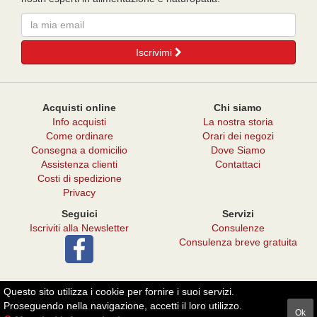
Email
Iscrivimi
Acquisti online
Chi siamo
Info acquisti
La nostra storia
Come ordinare
Orari dei negozi
Consegna a domicilio
Dove Siamo
Assistenza clienti
Contattaci
Costi di spedizione
Privacy
Seguici
Servizi
Iscriviti alla Newsletter
Consulenze
Consulenza breve gratuita
Questo sito utilizza i cookie per fornire i suoi servizi.
© 2026 - Punto Verde Il Melograno
Proseguendo nella navigazione, accetti il loro utilizzo.
Ok
P. Iva: 06945720487