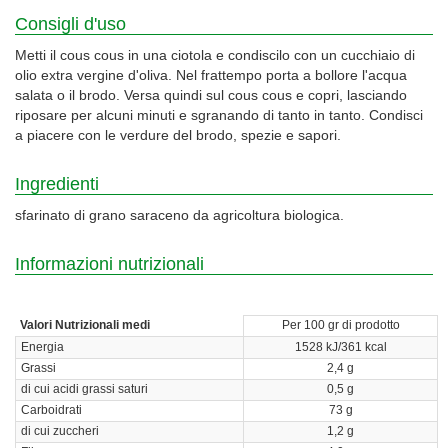
Consigli d'uso
Metti il cous cous in una ciotola e condiscilo con un cucchiaio di
olio extra vergine d'oliva. Nel frattempo porta a bollore l'acqua
salata o il brodo. Versa quindi sul cous cous e copri, lasciando
riposare per alcuni minuti e sgranando di tanto in tanto. Condisci
a piacere con le verdure del brodo, spezie e sapori.
Ingredienti
sfarinato di grano saraceno da agricoltura biologica.
Informazioni nutrizionali
Valori Nutrizionali medi
Per 100 gr di prodotto
Energia
1528 kJ/361 kcal
Grassi
2,4 g
di cui acidi grassi saturi
0,5 g
Carboidrati
73 g
di cui zuccheri
1,2 g