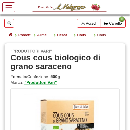
0
Mostrare o nascondere la casella di ricerca
Cerca
Accedi
Carrello
Home
Prodotti
Alimentazione
Cereali e legumi
Cous cous e boulgur
Cous cous biologico di grano saraceno
“PRODUTTORI VARI”
Cous cous biologico di
grano saraceno
Formato/Confezione:
500g
Marca:
“Produttori Vari”