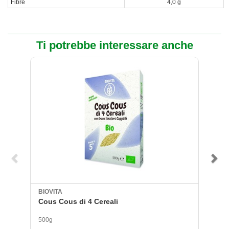
Fibre
4,0 g
Ti potrebbe interessare anche
BIOVITA
BI
Cous Cous di 4 Cereali
C
500g
50