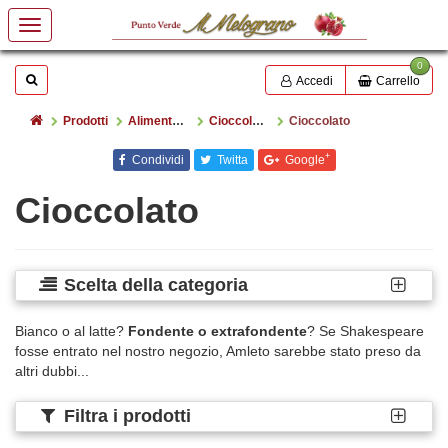
0
Mostrare o nascondere la casella di ricerca
Cerca
Accedi
Carrello
Home
Prodotti
Alimentazione
Cioccolato e cacao
Cioccolato
+
Condividi
Twitta
Google
Cioccolato
Scelta della categoria
Bianco o al latte?
Fondente o extrafondente
? Se Shakespeare
fosse entrato nel nostro negozio, Amleto sarebbe stato preso da
altri dubbi...
Filtra i prodotti