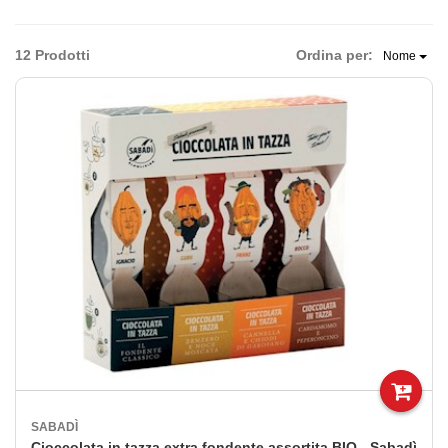
12 Prodotti
Ordina per:
Nome
SABADÌ
Cioccolata in tazza extra fondente assortita BIO - Sabadì