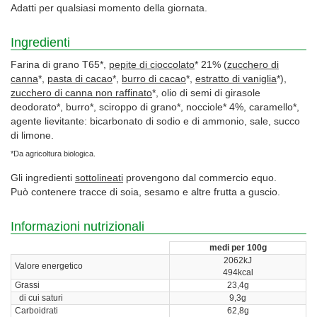
Adatti per qualsiasi momento della giornata.
Ingredienti
Farina di grano T65*,
pepite di cioccolato
* 21% (
zucchero di
canna
*,
pasta di cacao
*,
burro di cacao
*,
estratto di vaniglia
*),
zucchero di canna non raffinato
*, olio di semi di girasole
deodorato*, burro*, sciroppo di grano*, nocciole* 4%, caramello*,
agente lievitante: bicarbonato di sodio e di ammonio, sale, succo
di limone.
*Da agricoltura biologica.
Gli ingredienti
sottolineati
provengono dal commercio equo.
Può contenere tracce di soia, sesamo e altre frutta a guscio.
Informazioni nutrizionali
medi per 100g
2062kJ
Valore energetico
494kcal
Grassi
23,4g
di cui saturi
9,3g
Carboidrati
62,8g