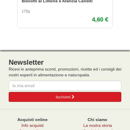
Biscotti al Limone e Arancia Canditi
Bi
175g
17
4,60 €
Newsletter
Ricevi in anteprima sconti, promozioni, ricette ed i consigli dei
nostri esperti in alimentazione e naturopatia.
Email
Iscrivimi
Acquisti online
Chi siamo
Info acquisti
La nostra storia