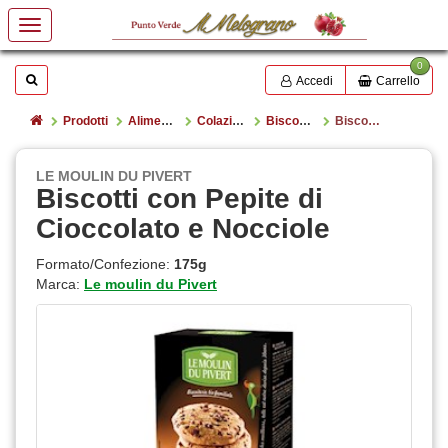
0
Mostrare o nascondere la casella di ricerca
Cerca
Accedi
Carrello
Home
Prodotti
Alimentazione
Colazione
Biscotti e fette biscottate
Biscotti con Pepite di Cioccolato e Nocciole
LE MOULIN DU PIVERT
Biscotti con Pepite di
Cioccolato e Nocciole
Formato/Confezione:
175g
Marca:
Le moulin du Pivert