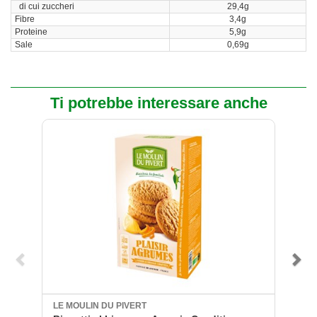
di cui zuccheri
29,4g
Fibre
3,4g
Proteine
5,9g
Sale
0,69g
Ti potrebbe interessare anche
LE MOULIN DU PIVERT
LE