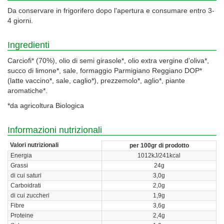
Da conservare in frigorifero dopo l'apertura e consumare entro 3-
4 giorni.
Ingredienti
Carciofi* (70%), olio di semi girasole*, olio extra vergine d'oliva*,
succo di limone*, sale, formaggio Parmigiano Reggiano DOP*
(latte vaccino*, sale, caglio*), prezzemolo*, aglio*, piante
aromatiche*.
*da agricoltura Biologica
Informazioni nutrizionali
Valori nutrizionali
per 100gr di prodotto
Energia
1012kJ/241kcal
Grassi
24g
di cui saturi
3,0g
Carboidrati
2,0g
di cui zuccheri
1,9g
Fibre
3,6g
Proteine
2,4g