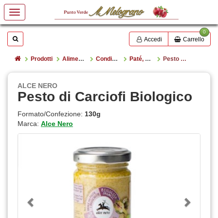
0
Mostrare o nascondere la casella di ricerca
Cerca
Accedi
Carrello
Home
Prodotti
Alimentazione
Condimenti e salse
Paté, creme e pesti
Pesto di Carciofi Biologico
ALCE NERO
Pesto di Carciofi Biologico
Formato/Confezione:
130g
Marca:
Alce Nero
Previous
Next