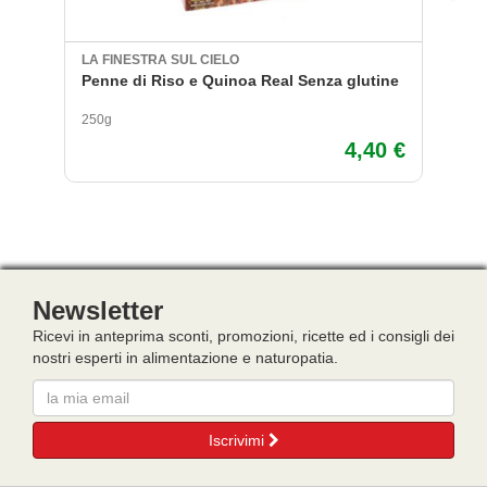
LA FINESTRA SUL CIELO
“P
Penne di Riso e Quinoa Real Senza glutine
Ri
M
250g
50
4,40 €
Newsletter
Ricevi in anteprima sconti, promozioni, ricette ed i consigli dei
nostri esperti in alimentazione e naturopatia.
Email
Iscrivimi