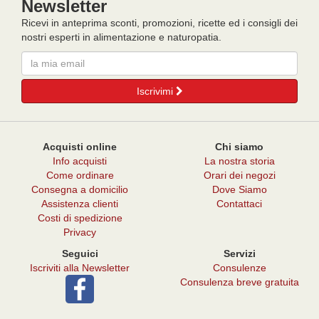
Newsletter
per
solo
noci,
bambini,
con
Ricevi in anteprima sconti, promozioni, ricette ed i consigli dei
cacao,
100%
sciroppo
nostri esperti in alimentazione e naturopatia.
bevanda
mela,
d'agave
di
Email
mela
e
riso,
e
purea
cocco
mirtilli,
di
Iscrivimi
e
100%
mela!
chi
pera,
più
mela
ne
e
Acquisti online
Chi siamo
ha,
albicocca,
Info acquisti
La nostra storia
più
mela
Come ordinare
Orari dei negozi
ne
e
Consegna a domicilio
Dove Siamo
metta!
banana
Assistenza clienti
Contattaci
e
Costi di spedizione
tanto
Privacy
ancora.
Seguici
Servizi
Iscriviti alla Newsletter
Consulenze
Consulenza breve gratuita