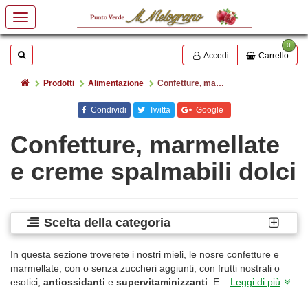
0
Mostrare o nascondere la casella di ricerca
Cerca
Accedi
Carrello
Home
Prodotti
Alimentazione
Confetture, marmellate e creme spalmabili dolci
+
Condividi
Twitta
Google
Confetture, marmellate
e creme spalmabili dolci
Scelta della categoria
In questa sezione troverete i nostri mieli, le nosre confetture e
marmellate, con o senza zuccheri aggiunti, con frutti nostrali o
esotici,
antiossidanti
e
supervitaminizzanti
. E...
Leggi di più