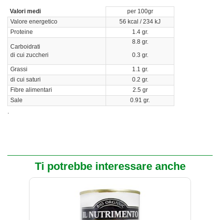
Valori medi
per 100gr
Valore energetico
56 kcal / 234 kJ
Proteine
1.4 gr.
8.8 gr.
Carboidrati
di cui zuccheri
0.3 gr.
Grassi
1.1 gr.
di cui saturi
0.2 gr.
Fibre alimentari
2.5 gr
Sale
0.91 gr.
.
Ti potrebbe interessare anche