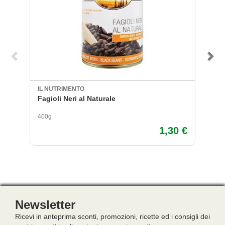
IL NUTRIMENTO
I 
Fagioli Neri al Naturale
P
400g
41
1,30 €
Newsletter
Ricevi in anteprima sconti, promozioni, ricette ed i consigli dei