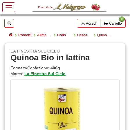
0
Mostrare o nascondere la casella di ricerca
Cerca
Accedi
Carrello
Home
Prodotti
Alimentazione
Conserve
Cereali pronti in scatola
Quinoa Bio in lattina
LA FINESTRA SUL CIELO
Quinoa Bio in lattina
Formato/Confezione:
400g
Marca:
La Finestra Sul Cielo