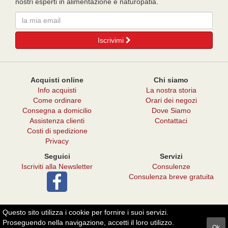
nostri esperti in alimentazione e naturopatia.
Email
Iscrivimi
Acquisti online
Chi siamo
Info acquisti
La nostra storia
Come ordinare
Orari dei negozi
Consegna a domicilio
Dove Siamo
Assistenza clienti
Contattaci
Costi di spedizione
Privacy
Seguici
Servizi
Iscriviti alla Newsletter
Consulenze
Consulenza breve gratuita
Questo sito utilizza i cookie per fornire i suoi servizi.
© 2026 - Punto Verde Il Melograno
Proseguendo nella navigazione, accetti il loro utilizzo.
Ok