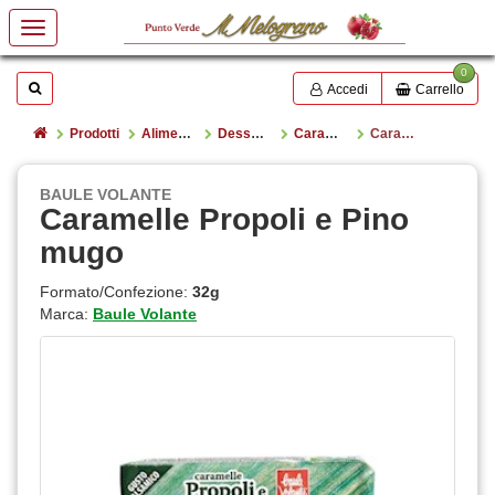
0
Mostrare o nascondere la casella di ricerca
Cerca
Accedi
Carrello
Home
Prodotti
Alimentazione
Dessert, caramelle e snack dolci
Caramelle
Caramelle Propoli e Pino mugo
BAULE VOLANTE
Caramelle Propoli e Pino
mugo
Formato/Confezione:
32g
Marca:
Baule Volante