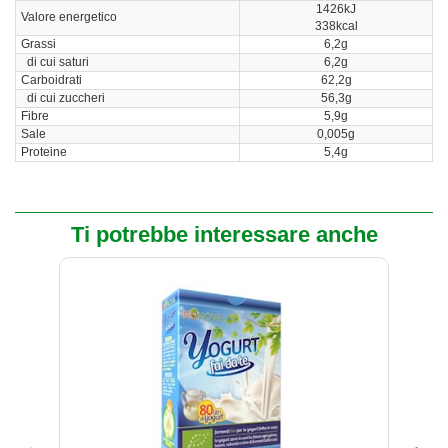
1426kJ
Valore energetico
338kcal
Grassi
6,2g
di cui saturi
6,2g
Carboidrati
62,2g
di cui zuccheri
56,3g
Fibre
5,9g
Sale
0,005g
Proteine
5,4g
Ti potrebbe interessare anche