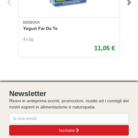
BIONOVA
V
Yogurt Fai Da Te
1
S
4 x 5g
33
11,05 €
Newsletter
Ricevi in anteprima sconti, promozioni, ricette ed i consigli dei
nostri esperti in alimentazione e naturopatia.
Email
Iscrivimi