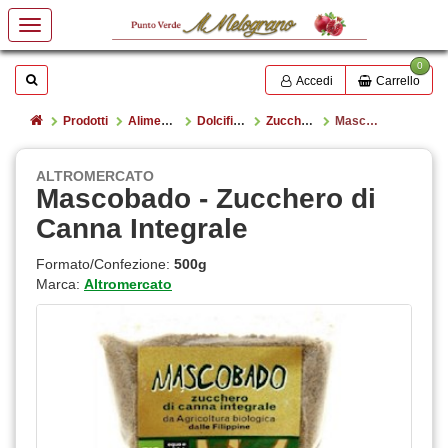
0
Mostrare o nascondere la casella di ricerca
Cerca
Accedi
Carrello
Home
Prodotti
Alimentazione
Dolcificanti
Zuccheri vari
Mascobado - Zucchero di Canna Integrale
ALTROMERCATO
Mascobado - Zucchero di
Canna Integrale
Formato/Confezione:
500g
Marca:
Altromercato