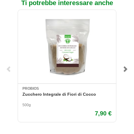
Ti potrebbe interessare anche
PROBIOS
P
Zucchero Integrale di Fiori di Cocco
È
500g
50
7,90 €