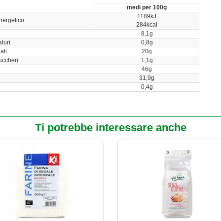
medi per 100g
1189kJ
nergetico
284kcal
8,1g
turi
0,8g
ati
20g
uccheri
1,1g
46g
31,9g
0,4g
Ti potrebbe interessare anche