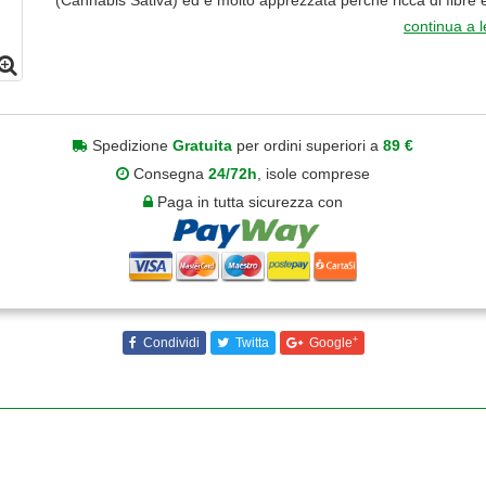
(Cannabis Sativa) ed è molto apprezzata perché ricca di fibre e
continua a 
Spedizione
Gratuita
per ordini superiori a
89 €
Consegna
24/72h
, isole comprese
Paga in tutta sicurezza con
+
Condividi
Twitta
Google