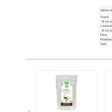
Valore e
Grassi
di cui sa
Carboidr
di cui z
Fibre
Proteine
Sale