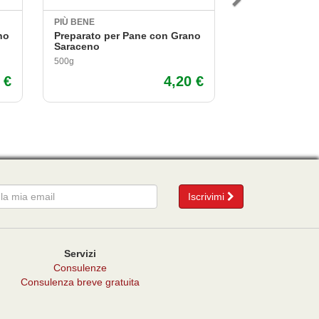
PIÙ BENE
PROBIOS
no
Preparato per Pane con Grano
Bevanda di Ris
Saraceno
500g
1L
 €
4,20 €
mail
Iscrivimi
Servizi
Consulenze
Consulenza breve gratuita