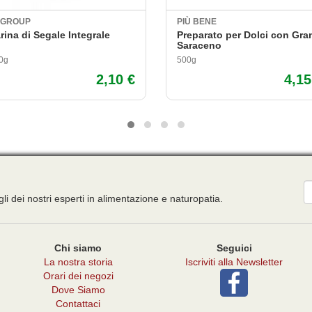
-GROUP
PIÙ BENE
rina di Segale Integrale
Preparato per Dolci con Gra
Saraceno
0g
500g
2,10 €
4,15
E
gli dei nostri esperti in alimentazione e naturopatia.
Chi siamo
Seguici
La nostra storia
Iscriviti alla Newsletter
Orari dei negozi
Dove Siamo
Contattaci