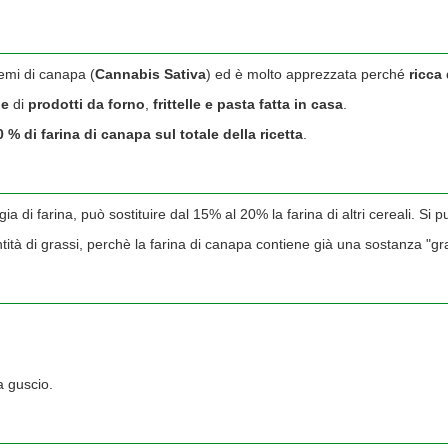
emi di canapa (
Cannabis Sativa
) ed è molto apprezzata perché
ricca 
ne
di
prodotti da forno
,
frittelle e pasta fatta in casa
.
0 % di farina di canapa sul totale della ricetta
.
a di farina, può sostituire dal 15% al 20% la farina di altri cereali. Si p
tità di grassi, perchè la farina di canapa contiene già una sostanza "gra
a guscio.