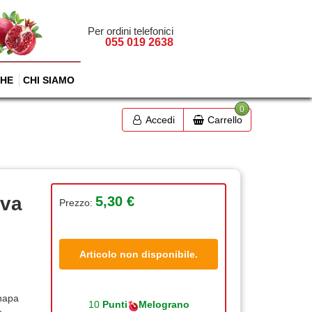
Per ordini telefonici
055 019 2638
HE
CHI SIAMO
0
Accedi
Carrello
iva
5,30 €
Prezzo:
Articolo non disponibile.
anapa
10
Punti
Melograno