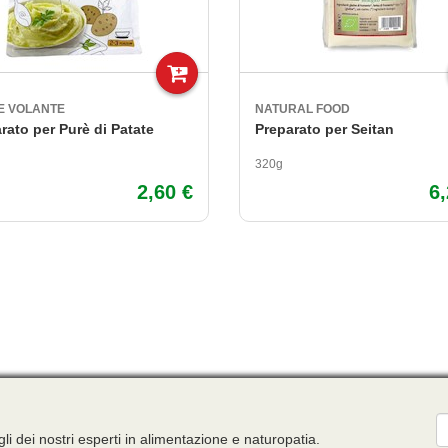
Ritenzione idrica
Sfera sessuale
Stitichezza e diarrea
E VOLANTE
NATURAL FOOD
Stanchezza Tono ed energia
rato per Purè di Patate
Preparato per Seitan
Tosse
320g
Vermi intestinali e pidocchi
2,60 €
6
E
gli dei nostri esperti in alimentazione e naturopatia.