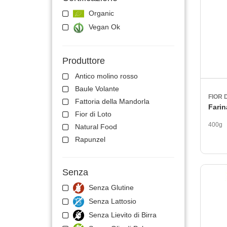
ne e snack salati
Sistema Nerv
Organic
tti da forno
Denti e labbr
Vegan Ok
Vitamine e mi
rbe aromatiche
Pelle Occhi e
Produttore
 ed infanzia
Tonici e ricost
Antico molino rosso
Drenaggio e 
Baule Volante
FIOR 
Floriterapia
Fattoria della Mandorla
Farin
Fior di Loto
400g
Natural Food
Rapunzel
Senza
Senza Glutine
Senza Lattosio
Senza Lievito di Birra