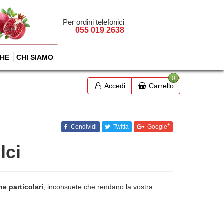
Per ordini telefonici
055 019 2638
HE
CHI SIAMO
0
Accedi
Carrello
+
Condividi
Twitta
Google
lci
ne particolari
, inconsuete che rendano la vostra