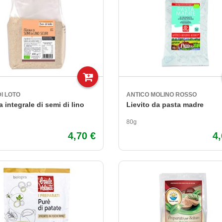
oso
Colesterolo e trigliceridi
a
Colite
nerali
Depurativo e drenante
 Orecchie
Difese immunitarie
ituenti
Digestione
Forma Fisica
Forma Fisica
DI LOTO
ANTICO MOLINO ROSSO
Emorroidi
a integrale di semi di lino
Lievito da pasta madre
Gastrite
80g
Insonnia
4,70 €
4
Ipertensione
Memoria
Menopausa
Prostata
Raffreddore ed Influenza
Reflusso gastrico