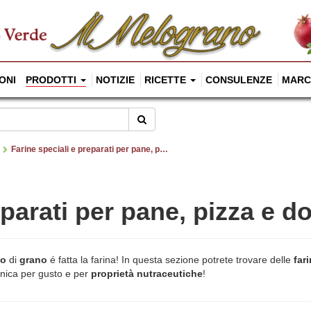
ONI
PRODOTTI
NOTIZIE
RICETTE
CONSULENZE
MARC
Cerca
Farine speciali e preparati per pane, pizza e dolci
parati per pane, pizza e do
lo
di
grano
é fatta la farina! In questa sezione potrete trovare delle
fari
nica per gusto e per
proprietà nutraceutiche
!
, té ed infusi
umi
cacao
salse
reme spalmabili dolci
cina orientale
e e snack dolci
e semi oleosi
ti da forno
alute
 officinali
ari e superfood
igiene e cosmesi
bi
libri
Pasta
Riso
Cura dei Capelli
Detersivi e detergenti
Rimedi