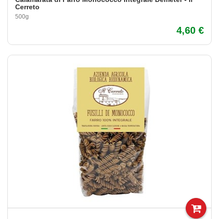
Cerreto
500g
4,60 €