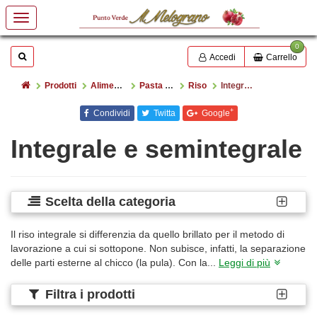
0
Mostrare o nascondere la casella di ricerca
Cerca
Accedi
Carrello
Home
Prodotti
Alimentazione
Pasta e riso
Riso
Integrale e semintegrale
+
Condividi
Twitta
Google
Integrale e semintegrale
Scelta della categoria
Il riso integrale si differenzia da quello brillato per il metodo di
lavorazione a cui si sottopone. Non subisce, infatti, la separazione
delle parti esterne al chicco (la pula). Con la...
Leggi di più
Filtra i prodotti