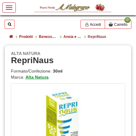
0
Mostrare o nascondere la casella di ricerca
Cerca
Accedi
Carrello
Home
Prodotti
Benessere e salute
Ansia e stress
RepriNaus
ALTA NATURA
RepriNaus
Formato/Confezione:
30ml
Marca:
Alta Natura