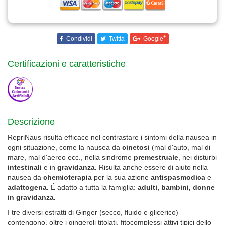
+
Condividi
Twitta
Google
Certificazioni e caratteristiche
Descrizione
RepriNaus risulta efficace nel contrastare i sintomi della nausea in
ogni situazione, come la nausea da
cinetosi
(mal d'auto, mal di
mare, mal d'aereo ecc., nella sindrome
premestruale
, nei disturbi
intestinali
e in
gravidanza.
Risulta anche essere di aiuto nella
nausea da
chemioterapia
per la sua azione
antispasmodica
e
adattogena.
É adatto a tutta la famiglia:
adulti, bambini, donne
in gravidanza.
I tre diversi estratti di Ginger (secco, fluido e glicerico)
contengono, oltre i gingeroli titolati, fitocomplessi attivi tipici dello