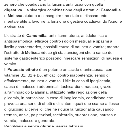
zenero che coadiuvano la funzina antinusea con quella
digestiva
. La sinergica combinazione degli estratti di
Camomilla
e
Melissa
aiutano a conseguire uno stato di rilassamento
mentale utile a favorire la funzione digestiva coadiuvando l'azione
antinausea.
L'estratto di
Camomilla
, antinfiammatoria, antidolorifica e
antispasmodica, efficace contro i dolori mestruali e spasmi a
livello gastroenterico, possibili cause di nausea e vomito; mentre
l'estratto di
Melissa
riduce gli stati ansiogeni che a carico del
sistema gastroenterico possono innescare sensazioni di nauesa e
vomito.
Il
Potassio citrato
é un potente antiacido e antinausea; con
vitamine B1, B2 e B6, efficaci contro inappetenza, senso di
affaticamento, nausea e vomito. Utile in caso di ipoglicemia,
causa di malesseri addominali, tachicardia e nausea, grazie
all'aminoacido L-alanina, utilizzato nella regolazione della
glicemia, in particolare in caso di ipoglicemia, condizione che
provoca una serie di effetti e di sintomi quali uno scarso afflusso
di glucosio al cervello, che ne riduce la funzionalità causando
tremito, ansia, palpitazioni, tachicardia, sudorazione, nausea e
vomito, malessere generale.
RepriNaus è
senza glutine
,
senza lattosio
.