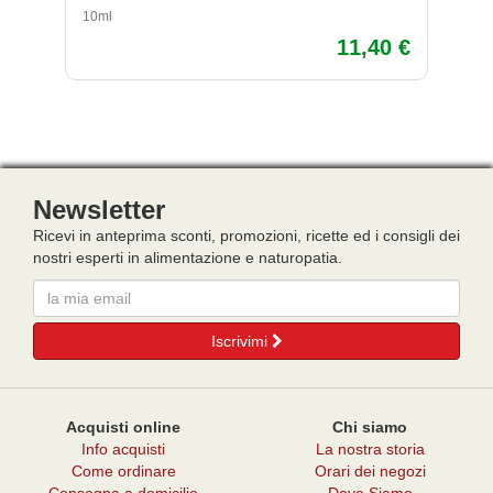
10ml
10
11,40 €
Newsletter
Ricevi in anteprima sconti, promozioni, ricette ed i consigli dei
nostri esperti in alimentazione e naturopatia.
Email
Iscrivimi
Acquisti online
Chi siamo
Info acquisti
La nostra storia
Come ordinare
Orari dei negozi
Consegna a domicilio
Dove Siamo