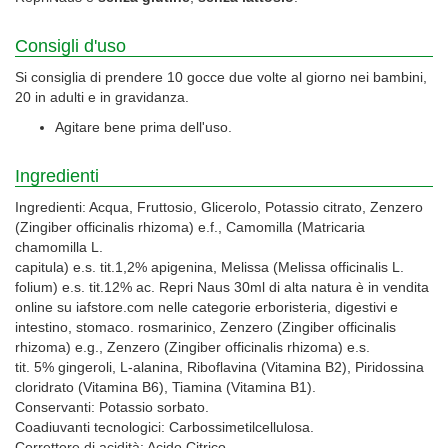
Consigli d'uso
Si consiglia di prendere 10 gocce due volte al giorno nei bambini,
20 in adulti e in gravidanza.
Agitare bene prima dell'uso.
Ingredienti
Ingredienti: Acqua, Fruttosio, Glicerolo, Potassio citrato, Zenzero
(Zingiber officinalis rhizoma) e.f., Camomilla (Matricaria
chamomilla L.
capitula) e.s. tit.1,2% apigenina, Melissa (Melissa officinalis L.
folium) e.s. tit.12% ac. Repri Naus 30ml di alta natura è in vendita
online su iafstore.com nelle categorie erboristeria, digestivi e
intestino, stomaco. rosmarinico, Zenzero (Zingiber officinalis
rhizoma) e.g., Zenzero (Zingiber officinalis rhizoma) e.s.
tit. 5% gingeroli, L-alanina, Riboflavina (Vitamina B2), Piridossina
cloridrato (Vitamina B6), Tiamina (Vitamina B1).
Conservanti: Potassio sorbato.
Coadiuvanti tecnologici: Carbossimetilcellulosa.
Correttore di acidità: Acido Citrico.