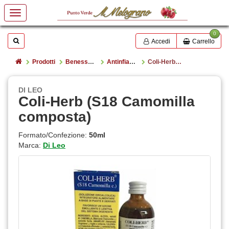
0
Mostrare o nascondere la casella di ricerca
Cerca
Accedi
Carrello
Home
Prodotti
Benessere e salute
Antinfiammatori
Coli-Herb (S18 Camomilla composta)
DI LEO
Coli-Herb (S18 Camomilla
composta)
Formato/Confezione:
50ml
Marca:
Di Leo