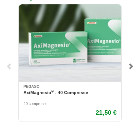
+ 
PEGASO
DI
®
AxiMagnesio
- 40 Compresse
C2
e
40 compresse
30
21,50 €