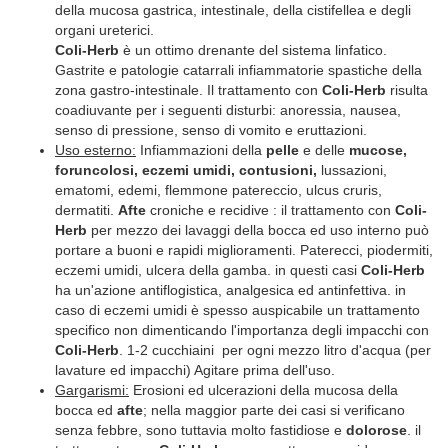
della mucosa gastrica, intestinale, della cistifellea e degli
organi ureterici.
Coli-Herb
è un ottimo drenante del sistema linfatico.
Gastrite e patologie catarrali infiammatorie spastiche della
zona gastro-intestinale. Il trattamento con
Coli-Herb
risulta
coadiuvante per i seguenti disturbi: anoressia, nausea,
senso di pressione, senso di vomito e eruttazioni.
Uso esterno:
Infiammazioni della
pelle
e delle
mucose,
foruncolosi, eczemi umidi, contusioni,
lussazioni,
ematomi, edemi, flemmone patereccio, ulcus cruris,
dermatiti.
Afte
croniche e recidive : il trattamento con
Coli-
Herb
per mezzo dei lavaggi della bocca ed uso interno può
portare a buoni e rapidi miglioramenti. Paterecci, piodermiti,
eczemi umidi, ulcera della gamba. in questi casi
Coli-Herb
ha un'azione antiflogistica, analgesica ed antinfettiva. in
caso di eczemi umidi è spesso auspicabile un trattamento
specifico non dimenticando l'importanza degli impacchi con
Coli-Herb
. 1-2 cucchiaini per ogni mezzo litro d'acqua (per
lavature ed impacchi) Agitare prima dell'uso.
Gargarismi:
Erosioni ed ulcerazioni della mucosa della
bocca ed
afte
; nella maggior parte dei casi si verificano
senza febbre, sono tuttavia molto fastidiose e
dolorose
. il