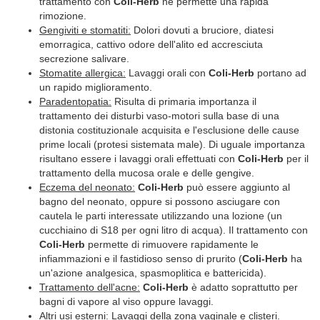
trattamento con
Coli-Herb
ne permette una rapida
rimozione.
Gengiviti e stomatiti:
Dolori dovuti a bruciore, diatesi
emorragica, cattivo odore dell'alito ed accresciuta
secrezione salivare.
Stomatite allergica:
Lavaggi orali con
Coli-Herb
portano ad
un rapido miglioramento.
Paradentopatia:
Risulta di primaria importanza il
trattamento dei disturbi vaso-motori sulla base di una
distonia costituzionale acquisita e l'esclusione delle cause
prime locali (protesi sistemata male). Di uguale importanza
risultano essere i lavaggi orali effettuati con
Coli-Herb
per il
trattamento della mucosa orale e delle gengive.
Eczema del neonato:
Coli-Herb
può essere aggiunto al
bagno del neonato, oppure si possono asciugare con
cautela le parti interessate utilizzando una lozione (un
cucchiaino di S18 per ogni litro di acqua). Il trattamento con
Coli-Herb
permette di rimuovere rapidamente le
infiammazioni e il fastidioso senso di prurito (
Coli-Herb
ha
un'azione analgesica, spasmoplitica e battericida).
Trattamento dell'acne:
Coli-Herb
è adatto soprattutto per
bagni di vapore al viso oppure lavaggi.
Altri usi esterni:
Lavaggi della zona vaginale e clisteri.