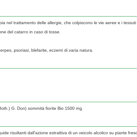
rapia nel trattamento delle allergie, che colpiscono le vie aeree e i tessut
one del catarro in caso di tosse.
herpes, psoriasi, blefarite, eczemi di varia natura.
 (Roth.) G. Don) sommità fiorite Bio 1500 mg.
ide risultanti dall'azione estrattiva di un veicolo alcolico su piante fres