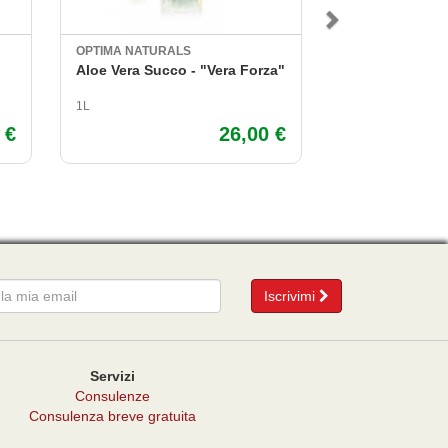
OPTIMA NATURALS
BIO-KEY INC.
Aloe Vera Succo - "Vera Forza"
Berrier Junior
1L
5 flaconcini
 €
26,00 €
mail
Iscrivimi
Servizi
Consulenze
Consulenza breve gratuita