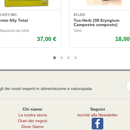
O-KEY INC.
DI LEO
rrier Ally Total
Tus-Herb (S9 Eryngium
Campestre composto)
 flaconcini da 10ml
50ml
37,00 €
18,00
E
gli dei nostri esperti in alimentazione e naturopatia.
Chi siamo
Seguici
La nostra storia
Iscriviti alla Newsletter
Orari dei negozi
Dove Siamo