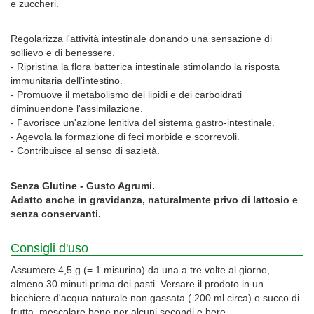
e zuccheri.
Regolarizza l'attività intestinale donando una sensazione di
sollievo e di benessere.
- Ripristina la flora batterica intestinale stimolando la risposta
immunitaria dell'intestino.
- Promuove il metabolismo dei lipidi e dei carboidrati
diminuendone l'assimilazione.
- Favorisce un'azione lenitiva del sistema gastro-intestinale.
- Agevola la formazione di feci morbide e scorrevoli.
- Contribuisce al senso di sazietà.
Senza Glutine - Gusto Agrumi.
Adatto anche in gravidanza, naturalmente privo di lattosio e
senza conservanti.
Consigli d'uso
Assumere 4,5 g (= 1 misurino) da una a tre volte al giorno,
almeno 30 minuti prima dei pasti. Versare il prodoto in un
bicchiere d'acqua naturale non gassata ( 200 ml circa) o succo di
frutta, mescolare bene per alcuni secondi e bere