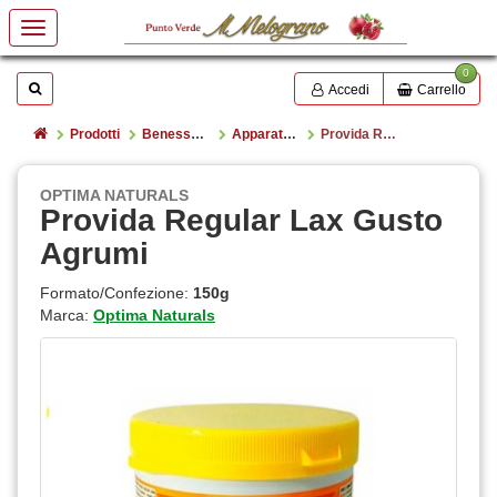
0
Mostrare o nascondere la casella di ricerca
Cerca
Accedi
Carrello
Home
Prodotti
Benessere e salute
Apparato Digerente
Provida Regular Lax Gusto Agrumi
OPTIMA NATURALS
Provida Regular Lax Gusto
Agrumi
Formato/Confezione:
150g
Marca:
Optima Naturals