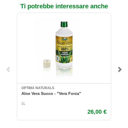
Ti potrebbe interessare anche
OPTIMA NATURALS
ST
Aloe Vera Succo - "Vera Forza"
C
1L
84
26,00 €