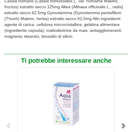
Cassia nomane (Cassia mimosoides L. var. nomame Makino,
fructus) estratto secco 125mg Altea (Althaea officinalis L., radix)
estratto secco 62,5mg Gynostemma (Gynostemma pentafillum
(Thunh) Makino, herba) estratto secco 62,5mg Altri ingredienti:
agente di carica: cellulosa microcristallina; gelatina alimentare
(ingrediente capsula); maltodestrine da mais; antiagglomeranti:
magnesio stearato, biossido di silicio.
Ti potrebbe interessare anche