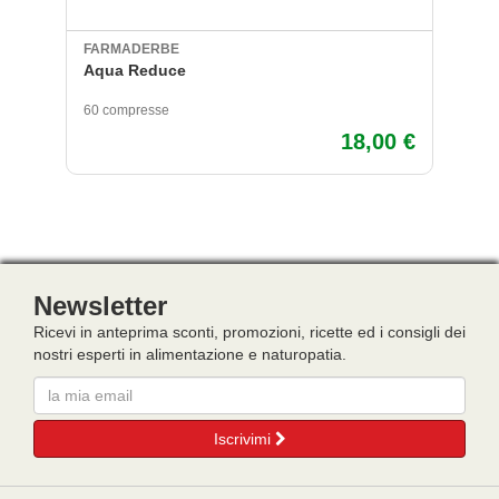
FARMADERBE
DI
Aqua Reduce
Ce
Li
60 compresse
50
18,00 €
Newsletter
Ricevi in anteprima sconti, promozioni, ricette ed i consigli dei
nostri esperti in alimentazione e naturopatia.
Email
Iscrivimi