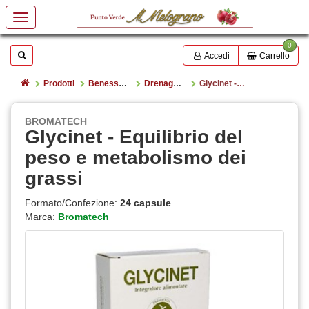
0
Mostrare o nascondere la casella di ricerca
Cerca
Accedi
Carrello
Home
Prodotti
Benessere e salute
Drenaggio e Forma Fisica
Glycinet - Equilibrio del peso e metabolismo dei grassi
BROMATECH
Glycinet - Equilibrio del
peso e metabolismo dei
grassi
Formato/Confezione:
24 capsule
Marca:
Bromatech