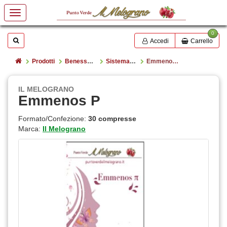
0
Mostrare o nascondere la casella di ricerca
Cerca
Accedi
Carrello
Home
Prodotti
Benessere e salute
Sistema Endocrino
Emmenos P
IL MELOGRANO
Emmenos P
Formato/Confezione:
30 compresse
Marca:
Il Melograno