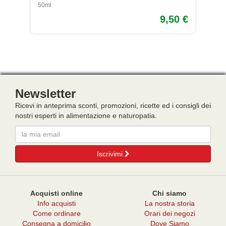
50ml
40
9,50 €
Newsletter
Ricevi in anteprima sconti, promozioni, ricette ed i consigli dei
nostri esperti in alimentazione e naturopatia.
Email
Iscrivimi
Acquisti online
Chi siamo
Info acquisti
La nostra storia
Come ordinare
Orari dei negozi
Consegna a domicilio
Dove Siamo