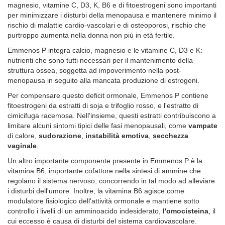
magnesio, vitamine C, D3, K, B6 e di fitoestrogeni sono importanti
per minimizzare i disturbi della menopausa e mantenere minimo il
rischio di malattie cardio-vascolari e di osteoporosi, rischio che
purtroppo aumenta nella donna non più in età fertile.
Emmenos P integra calcio, magnesio e le vitamine C, D3 e K:
nutrienti che sono tutti necessari per il mantenimento della
struttura ossea, soggetta ad impoverimento nella post-
menopausa in seguito alla mancata produzione di estrogeni.
Per compensare questo deficit ormonale, Emmenos P contiene
fitoestrogeni da estratti di soja e trifoglio rosso, e l'estratto di
cimicifuga racemosa. Nell'insieme, questi estratti contribuiscono a
limitare alcuni sintomi tipici delle fasi menopausali, come
vampate
di calore,
sudorazione
,
instabilità emotiva
,
secchezza
vaginale
.
Un altro importante componente presente in Emmenos P è la
vitamina B6, importante cofattore nella sintesi di ammine che
regolano il sistema nervoso, concorrendo in tal modo ad alleviare
i disturbi dell'umore. Inoltre, la vitamina B6 agisce come
modulatore fisiologico dell'attività ormonale e mantiene sotto
controllo i livelli di un amminoacido indesiderato,
l'omocisteina
, il
cui eccesso è causa di disturbi del sistema cardiovascolare.