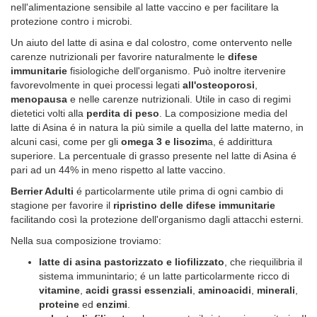
nell'alimentazione sensibile al latte vaccino e per facilitare la
protezione contro i microbi.
Un aiuto del latte di asina e dal colostro, come ontervento nelle
carenze nutrizionali per favorire naturalmente le
difese
immunitarie
fisiologiche dell'organismo. Può inoltre itervenire
favorevolmente in quei processi legati
all'osteoporosi
,
menopausa
e nelle carenze nutrizionali. Utile in caso di regimi
dietetici volti alla
perdita di peso
. La composizione media del
latte di Asina é in natura la più simile a quella del latte materno, in
alcuni casi, come per gli
omega 3 e lisozim
a, é addirittura
superiore. La percentuale di grasso presente nel latte di Asina é
pari ad un 44% in meno rispetto al latte vaccino.
Berrier Adulti
é particolarmente utile prima di ogni cambio di
stagione per favorire il
ripristino delle difese immunitarie
facilitando così la protezione dell'organismo dagli attacchi esterni.
Nella sua composizione troviamo:
latte di asina pastorizzato e liofilizzato
, che riequilibria il
sistema immunintario; é un latte particolarmente ricco di
vitamine
,
acidi grassi essenziali
,
aminoacidi
,
minerali
,
proteine
ed
enzimi
.