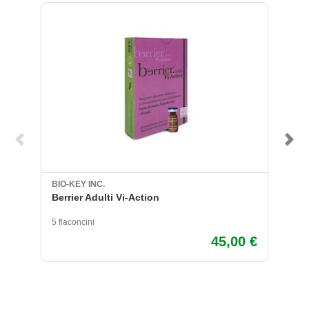
BIO-KEY INC.
BI
Berrier Adulti Vi-Action
Be
5 flaconcini
10
45,00 €