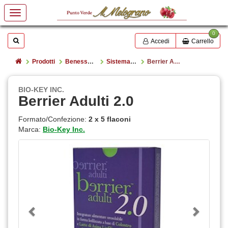
0
Mostrare o nascondere la casella di ricerca
Cerca
Accedi
Carrello
Home
Prodotti
Benessere e salute
Sistema Immunitario
Berrier Adulti 2.0
BIO-KEY INC.
Berrier Adulti 2.0
Formato/Confezione:
2 x 5 flaconi
Marca:
Bio-Key Inc.
Previous
Next