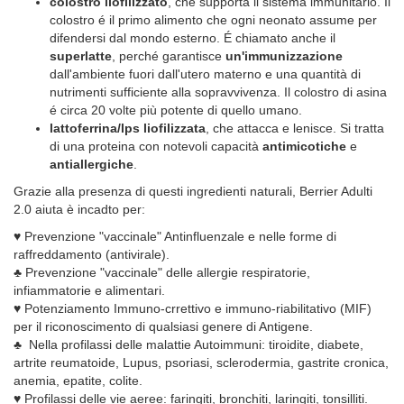
colostro liofilizzato
, che supporta il sistema immunitario. Il
colostro é il primo alimento che ogni neonato assume per
difendersi dal mondo esterno. É chiamato anche il
superlatte
, perché garantisce
un'immunizzazione
dall'ambiente fuori dall'utero materno e una quantità di
nutrimenti sufficiente alla sopravvivenza. Il colostro di asina
é circa 20 volte più potente di quello umano.
lattoferrina/lps liofilizzata
, che attacca e lenisce. Si tratta
di una proteina con notevoli capacità
antimicotiche
e
antiallergiche
.
Grazie alla presenza di questi ingredienti naturali, Berrier Adulti
2.0 aiuta è incadto per:
♥ Prevenzione "vaccinale" Antinfluenzale e nelle forme di
raffreddamento (antivirale).
♣ Prevenzione "vaccinale" delle allergie respiratorie,
infiammatorie e alimentari.
♥ Potenziamento Immuno-crrettivo e immuno-riabilitativo (MIF)
per il riconoscimento di qualsiasi genere di Antigene.
♣ Nella profilassi delle malattie Autoimmuni: tiroidite, diabete,
artrite reumatoide, Lupus, psoriasi, sclerodermia, gastrite cronica,
anemia, epatite, colite.
♥ Profilassi delle vie aeree: faringiti, bronchiti, laringiti, tonsilliti.