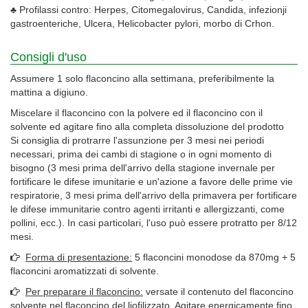
♣ Profilassi contro: Herpes, Citomegalovirus, Candida, infezionji
gastroenteriche, Ulcera, Helicobacter pylori, morbo di Crhon.
Consigli d'uso
Assumere 1 solo flaconcino alla settimana, preferibilmente la
mattina a digiuno.
Miscelare il flaconcino con la polvere ed il flaconcino con il
solvente ed agitare fino alla completa dissoluzione del prodotto
Si consiglia di protrarre l'assunzione per 3 mesi nei periodi
necessari, prima dei cambi di stagione o in ogni momento di
bisogno (3 mesi prima dell'arrivo della stagione invernale per
fortificare le difese imunitarie e un'azione a favore delle prime vie
respiratorie, 3 mesi prima dell'arrivo della primavera per fortificare
le difese immunitarie contro agenti irritanti e allergizzanti, come
pollini, ecc.). In casi particolari, l'uso può essere protratto per 8/12
mesi.
Forma di presentazione:
5 flaconcini monodose da 870mg + 5
flaconcini aromatizzati di solvente.
Per preparare il flaconcino:
versate il contenuto del flaconcino
solvente nel flaconcino del liofilizzato. Agitare energicamente fino