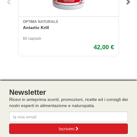
OPTIMA NATURALS
A
Antartic Krill
Ar
60 capsule
75
42,00 €
Newsletter
Ricevi in anteprima sconti, promozioni, ricette ed i consigli dei
nostri esperti in alimentazione e naturopatia.
Email
Iscrivimi