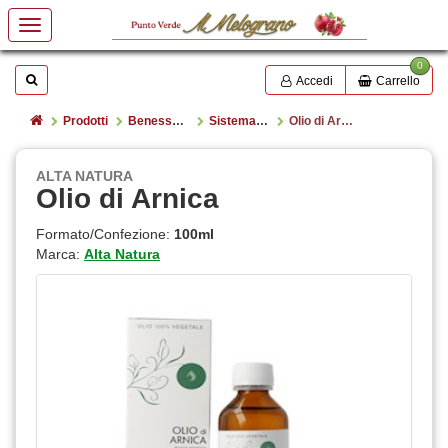
0
Mostrare o nascondere la casella di ricerca
Cerca
Accedi
Carrello
Home
Prodotti
Benessere e salute
Sistema Osteo-Articolare
Olio di Arnica
ALTA NATURA
Olio di Arnica
Formato/Confezione:
100ml
Marca:
Alta Natura