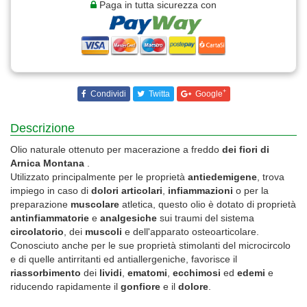
Paga in tutta sicurezza con
+
Condividi
Twitta
Google
Descrizione
Olio naturale ottenuto per macerazione a freddo
dei fiori di
Arnica Montana
.
Utilizzato principalmente per le proprietà
antiedemigene
, trova
impiego in caso di
dolori articolari
,
infiammazioni
o per la
preparazione
muscolare
atletica, questo olio è dotato di proprietà
antinfiammatorie
e
analgesiche
sui traumi del sistema
circolatorio
, dei
muscoli
e dell'apparato osteoarticolare.
Conosciuto anche per le sue proprietà stimolanti del microcircolo
e di quelle antirritanti ed antiallergeniche, favorisce il
riassorbimento
dei
lividi
,
ematomi
,
ecchimosi
ed
edemi
e
riducendo rapidamente il
gonfiore
e il
dolore
.