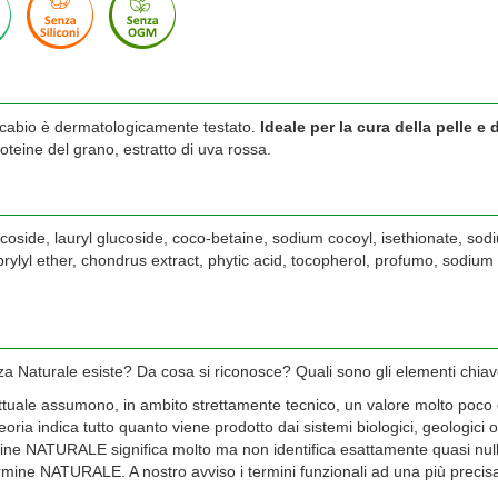
cabio è dermatologicamente testato.
Ideale per la cura della pelle e 
oteine del grano, estratto di uva rossa.
lucoside, lauryl glucoside, coco-betaine, sodium cocoyl, isethionate, s
icaprylyl ether, chondrus extract, phytic acid, tocopherol, profumo, sodiu
 Naturale esiste? Da cosa si riconosce? Quali sono gli elementi chiave
attuale assumono, in ambito strettamente tecnico, un valore molto poco d
ria indica tutto quanto viene prodotto dai sistemi biologici, geologici o
mine NATURALE significa molto ma non identifica esattamente quasi null
termine NATURALE. A nostro avviso i termini funzionali ad una più preci