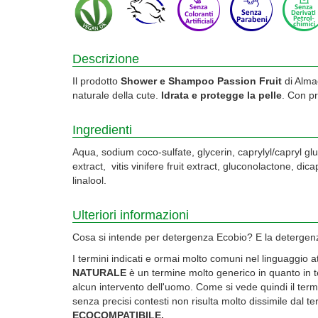
Descrizione
Il prodotto
Shower e Shampoo Passion Fruit
di Alma
naturale della cute.
Idrata e protegge la pelle
. Con pr
Ingredienti
Aqua, sodium coco-sulfate, glycerin, caprylyl/capryl g
extract, vitis vinifere fruit extract, gluconolactone, d
linalool.
Ulteriori informazioni
Cosa si intende per detergenza Ecobio? E la detergenza
I termini indicati e ormai molto comuni nel linguaggio 
NATURALE
è un termine molto generico in quanto in teo
alcun intervento dell'uomo. Come si vede quindi il ter
senza precisi contesti non risulta molto dissimile dal 
ECOCOMPATIBILE.