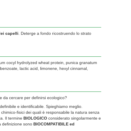
dei capelli
. Deterge a fondo ricostruendo lo strato
odium cocyl hydrolyzed wheat protein, punica granatum
m benzoate, lactic acid, limonene, hexyl cinnamal,
 da cercare per definirsi ecologico?
efinibile e identificabile. Spieghiamo meglio.
 chimico-fisici dei quali è responsabile la natura senza
a. Il termine
BIOLOGICO
considerato singolarmente e
sa definizione sono
BIOCOMPATIBILE ed