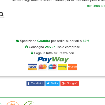
dermatologicamente testato. Ideale per la cura della pelle e dei
continua a 
Spedizione
Gratuita
per ordini superiori a
89 €
Consegna
24/72h
, isole comprese
Paga in tutta sicurezza con
+
Condividi
Twitta
Google