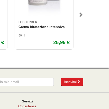
LOCHERBER
IL MELOGRANO
Crema Idratazione Intensiva
Crema Solare 
50ml
200ml
 €
25,95 €
mail
Iscrivimi
Servizi
Consulenze