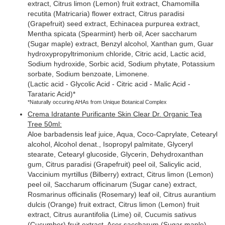
extract, Citrus limon (Lemon) fruit extract, Chamomilla
recutita (Matricaria) flower extract, Citrus paradisi
(Grapefruit) seed extract, Echinacea purpurea extract,
Mentha spicata (Spearmint) herb oil, Acer saccharum
(Sugar maple) extract, Benzyl alcohol, Xanthan gum, Guar
hydroxypropyltrimonium chloride, Citric acid, Lactic acid,
Sodium hydroxide, Sorbic acid, Sodium phytate, Potassium
sorbate, Sodium benzoate, Limonene.
(Lactic acid - Glycolic Acid - Citric acid - Malic Acid -
Tarataric Acid)*
*Naturally occuring AHAs from Unique Botanical Complex
Crema Idratante Purificante Skin Clear Dr. Organic Tea
Tree 50ml:
Aloe barbadensis leaf juice, Aqua, Coco-Caprylate, Cetearyl
alcohol, Alcohol denat., Isopropyl palmitate, Glyceryl
stearate, Cetearyl glucoside, Glycerin, Dehydroxanthan
gum, Citrus paradisi (Grapefruit) peel oil, Salicylic acid,
Vaccinium myrtillus (Bilberry) extract, Citrus limon (Lemon)
peel oil, Saccharum officinarum (Sugar cane) extract,
Rosmarinus officinalis (Rosemary) leaf oil, Citrus aurantium
dulcis (Orange) fruit extract, Citrus limon (Lemon) fruit
extract, Citrus aurantifolia (Lime) oil, Cucumis sativus
(Cucumber) fruit extract, Acer saccharum (Sugar maple)