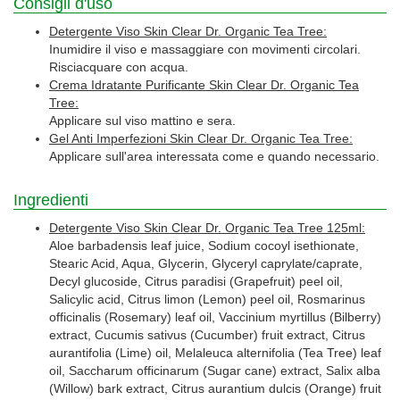
Consigli d'uso
Detergente Viso Skin Clear Dr. Organic Tea Tree:
Inumidire il viso e massaggiare con movimenti circolari.
Risciacquare con acqua.
Crema Idratante Purificante Skin Clear Dr. Organic Tea
Tree:
Applicare sul viso mattino e sera.
Gel Anti Imperfezioni Skin Clear Dr. Organic Tea Tree:
Applicare sull'area interessata come e quando necessario.
Ingredienti
Detergente Viso Skin Clear Dr. Organic Tea Tree 125ml:
Aloe barbadensis leaf juice, Sodium cocoyl isethionate,
Stearic Acid, Aqua, Glycerin, Glyceryl caprylate/caprate,
Decyl glucoside, Citrus paradisi (Grapefruit) peel oil,
Salicylic acid, Citrus limon (Lemon) peel oil, Rosmarinus
officinalis (Rosemary) leaf oil, Vaccinium myrtillus (Bilberry)
extract, Cucumis sativus (Cucumber) fruit extract, Citrus
aurantifolia (Lime) oil, Melaleuca alternifolia (Tea Tree) leaf
oil, Saccharum officinarum (Sugar cane) extract, Salix alba
(Willow) bark extract, Citrus aurantium dulcis (Orange) fruit