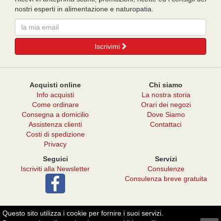
nostri esperti in alimentazione e naturopatia.
Email
Iscrivimi
Acquisti online
Chi siamo
Info acquisti
La nostra storia
Come ordinare
Orari dei negozi
Consegna a domicilio
Dove Siamo
Assistenza clienti
Contattaci
Costi di spedizione
Privacy
Seguici
Servizi
Iscriviti alla Newsletter
Consulenze
Consulenza breve gratuita
Questo sito utilizza i cookie per fornire i suoi servizi.
© 2026 - Punto Verde Il Melograno