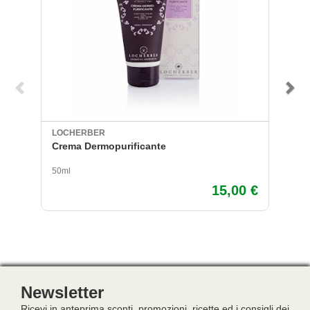
LOCHERBER
S
Crema Dermopurificante
B
50ml
20
15,00 €
Newsletter
Ricevi in anteprima sconti, promozioni, ricette ed i consigli dei