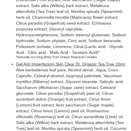
extract, Salix alba (Willow) bark extract, Melaleuca
alternifolia (Tea Tree) leaf oil, Mentha spicata (Spearmint)
herb oil, Chamomilla recutita (Matricaria) flower extract,
Citrus paradisi (Grapefruit) seed extract, Echinacea
purpurea extract, Glyceryl caprylate,
Hydroxyacetophenone, Sodium stearoyl glutamate, Sodium
hydroxide, Sodium phytate, Citric acid, Sodium benzoate,
Potassium sorbate, Limonene, Citral.(Lactic acid - Glycolic
Acid - Citric acid - Malic Acid - Tarataric Acid)*
*Naturally occuring AHAs from Unique Botanical Complex
Gel Anti Imperfezioni Skin Clear Dr. Organic Tea Tree 10ml:
Aloe barbadensis leaf juice, Alcohol denat., Aqua, Coco-
Caprylte, Cetearyl alcohol, Isopropyl palmitate, Vaccinium
myrtillus (Bilberry) extract, Glycerin stearate, Salicylic acid,
Saccharum officinarum (Sugar cane) extract, Cetearyl
glucoside, Citrus paradisi (Grapefruit) peel oil, Citrus
aurantium dulcis (Orange) fruit extract, Citrus limon
(Lemon) fruit extract, Acer saccharum (Sugar maple)
extract, Citrus limon (Lemon) peel oil, Rosmarinus
officinalis (Rosemary) leaf oil, Citrus aurantifolia (Lime) oil,
Salix alba (Willow) bark extract, Melaleuca alternifolia (Tea
Tree) leaf oil, Mentha spicata (Spearmint) herb oil, Cucumis