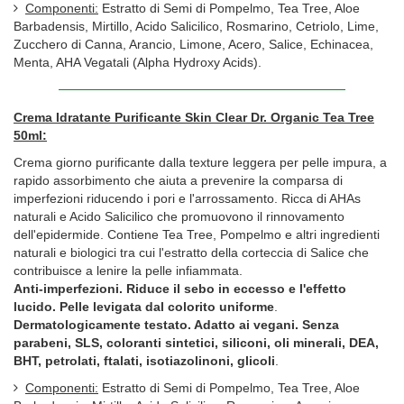
Componenti:
Estratto di Semi di Pompelmo, Tea Tree, Aloe
Barbadensis, Mirtillo, Acido Salicilico, Rosmarino, Cetriolo, Lime,
Zucchero di Canna, Arancio, Limone, Acero, Salice, Echinacea,
Menta, AHA Vegatali (Alpha Hydroxy Acids).
Crema Idratante Purificante Skin Clear Dr. Organic Tea Tree
50ml:
Crema giorno purificante dalla texture leggera per pelle impura, a
rapido assorbimento che aiuta a prevenire la comparsa di
imperfezioni riducendo i pori e l'arrossamento. Ricca di AHAs
naturali e Acido Salicilico che promuovono il rinnovamento
dell'epidermide. Contiene Tea Tree, Pompelmo e altri ingredienti
naturali e biologici tra cui l'estratto della corteccia di Salice che
contribuisce a lenire la pelle infiammata.
Anti-imperfezioni. Riduce il sebo in eccesso e l'effetto
lucido. Pelle levigata dal colorito uniforme
.
Dermatologicamente testato. Adatto ai vegani. Senza
parabeni, SLS, coloranti sintetici, siliconi, oli minerali, DEA,
BHT, petrolati, ftalati, isotiazolinoni, glicoli
.
Componenti:
Estratto di Semi di Pompelmo, Tea Tree, Aloe