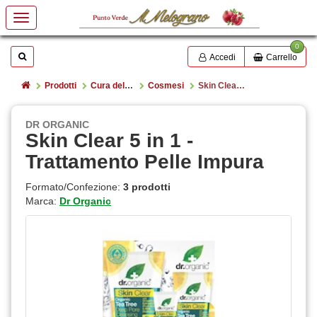
0
Mostrare o nascondere la casella di ricerca
Cerca
Accedi
Carrello
Home
Prodotti
Cura della persona/igiene e cosmesi
Cosmesi
Skin Clear 5 in 1 - Trattamento Pelle Impura
DR ORGANIC
Skin Clear 5 in 1 -
Trattamento Pelle Impura
Formato/Confezione:
3 prodotti
Marca:
Dr Organic