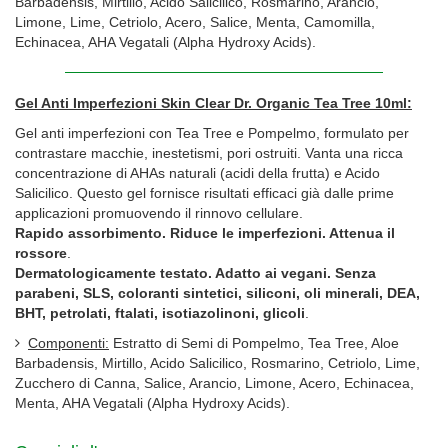
Barbadensis, Mirtillo, Acido Salicilico, Rosmarino, Arancio,
Limone, Lime, Cetriolo, Acero, Salice, Menta, Camomilla,
Echinacea, AHA Vegatali (Alpha Hydroxy Acids).
Gel Anti Imperfezioni Skin Clear Dr. Organic Tea Tree 10ml:
Gel anti imperfezioni con Tea Tree e Pompelmo, formulato per
contrastare macchie, inestetismi, pori ostruiti. Vanta una ricca
concentrazione di AHAs naturali (acidi della frutta) e Acido
Salicilico. Questo gel fornisce risultati efficaci già dalle prime
applicazioni promuovendo il rinnovo cellulare.
Rapido assorbimento. Riduce le imperfezioni. Attenua il
rossore
.
Dermatologicamente testato. Adatto ai vegani. Senza
parabeni, SLS, coloranti sintetici, siliconi, oli minerali, DEA,
BHT, petrolati, ftalati, isotiazolinoni, glicoli
.
Componenti:
Estratto di Semi di Pompelmo, Tea Tree, Aloe
Barbadensis, Mirtillo, Acido Salicilico, Rosmarino, Cetriolo, Lime,
Zucchero di Canna, Salice, Arancio, Limone, Acero, Echinacea,
Menta, AHA Vegatali (Alpha Hydroxy Acids).