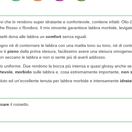
ivi che lo rendono super idratante e confortevole, contiene infatti: Olio 
 The Rosso o Rooibos. Il mix vincente garantisce labbra morbide, levigat
ssetti dona alle labbra un
comfort
senza eguali.
ogno né di contornare le labbra con una matita tono su tono, né di cont
ore è
pieno
dalla prima stesura, facilissimo avere una stesura omogenea
non seccano le labbra e non si sente più di averli addosso.
do uniforme. Due rendono la bocca più intensa e quasi glossy anche se 
tevole
,
morbido
sulle labbra e, cosa estremamente importante,
non 
ssoluto ed un'eccellente tenuta per labbra morbide e intensamente
idrata
icare
il rossetto.