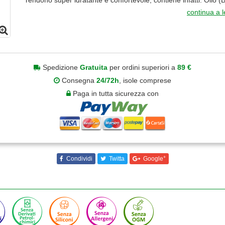
rendono super idratante e confortevole, contiene infatti: Olio (Bi
continua a 
Spedizione
Gratuita
per ordini superiori a
89 €
Consegna
24/72h
, isole comprese
Paga in tutta sicurezza con
+
Condividi
Twitta
Google