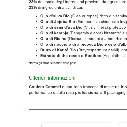
23%
del totale degli ingredienti proviene da agricoltura
23%
di ingredienti attivi, di cui:
Olio d'oliva Bio
(Olea europae) ricco di vitamine
Olio di Jojoba Bio
(Simmondsia chinensis) levi
Olio di semi d'uva Bio
(Vitis vinifera) protettivo
Olio di karanja
(Pongamia glabra) idratante* e ri
Olio di Ricino
(Ricinus communis) ammorbidente, 
Olio di nocciolo di albicocca Bio e cera d'al
Burro di Karité Bio
(Butyrospermum parkii) idrata
Estratto di the rosso o Rooibos
(Aspalathus li
*Idrata gli strati superiori della pelle.
Ulteriori informazioni
Couleur Caramel
è una linea francese di make up
bio
performance e dalla resa
professionale
. Il packaging