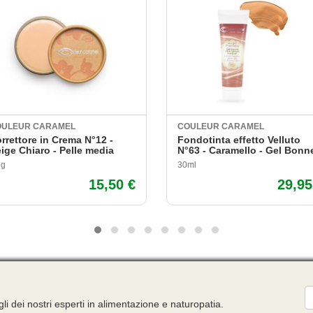
OULEUR CARAMEL
COULEUR CARAMEL
rrettore in Crema N°12 -
Fondotinta effetto Velluto
ige Chiaro - Pelle media
N°63 - Caramello - Gel Bonne
5g
30ml
15,50 €
29,95
E
gli dei nostri esperti in alimentazione e naturopatia.