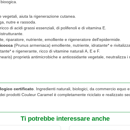
 bioogica.
 vegetali, aiuta la rigenerazione cutanea.
ga, nutre e rassoda.
 ricco di acidi grassi essenziali, di polifenoli e di vitamina E.
strutturante.
riparatore, nutriente, emolliente e rigeneratore dell'epidermide.
bicocca
(Prunus armeniaca) emolliente, nutriente, idratante* e rivitalizz
nte* e rigenerante, ricco di vitamine naturali A, E e F.
nearis) proprietà antimicrobiche e antiossidante vegetale, neutralizza i r
logico
certificato
. Ingredienti naturali, biologici, da commercio equo e
 dei prodotti Couleur Caramel è completamente riciclato e realizzato seco
Ti potrebbe interessare anche