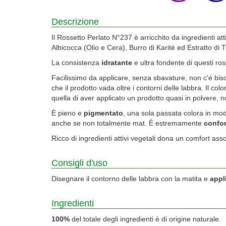
Descrizione
Il Rossetto Perlato N°237 è arricchito da ingredienti att
Albicocca (Olio e Cera), Burro di Karité ed Estratto di
La consistenza
idratante
e ultra fondente di questi ro
Facilissimo da applicare, senza sbavature, non c'é bis
che il prodotto vada oltre i contorni delle labbra. Il col
quella di aver applicato un prodotto quasi in polvere, 
È pieno e
pigmentato
, una sola passata colora in mo
anche se non totalmente mat. È estremamente
confor
Ricco di ingredienti attivi vegetali dona un comfort a
Consigli d'uso
Disegnare il contorno delle labbra con la matita e
appl
Ingredienti
100%
del totale degli ingredienti è di origine naturale.