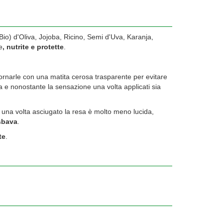
(Bio) d'Oliva, Jojoba, Ricino, Semi d'Uva, Karanja,
e
, nutrite e protette
.
ornarle con una matita cerosa trasparente per evitare
 e nonostante la sensazione una volta applicati sia
una volta asciugato la resa è molto meno lucida,
sbava
.
te
.