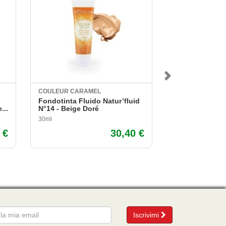
COULEUR CARAMEL
COULEUR CARA
Fondotinta Fluido Natur’fluid
Mascara Allung
...
N°14 - Beige Doré
Nero
30ml
9ml
 €
30,40 €
mail
Iscrivimi