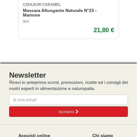
COULEUR CARAMEL
C
Mascara Allungante Naturale N°23 -
Ro
Marrone
9ml
3,
21,80 €
Newsletter
Ricevi in anteprima sconti, promozioni, ricette ed i consigli dei
nostri esperti in alimentazione e naturopatia.
Email
Iscrivimi
Acquisti online
Chi siamo