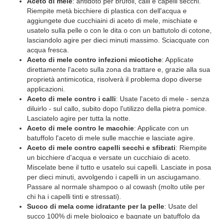
Aceto di mele
: antidoto per brufoli, calli e capelli secchi.
Riempite metà bicchiere di plastica con dell'acqua e
aggiungete due cucchiaini di aceto di mele, mischiate e
usatelo sulla pelle o con le dita o con un battutolo di cotone,
lasciandolo agire per dieci minuti massimo. Sciacquate con
acqua fresca.
Aceto di mele contro infezioni micotiche
: Applicate
direttamente l'aceto sulla zona da trattare e, grazie alla sua
proprietà antimicotica, risolverà il problema dopo diverse
applicazioni.
Aceto di mele contro i calli
: Usate l'aceto di mele - senza
diluirlo - sul callo, subito dopo l'utilizzo della pietra pomice.
Lasciatelo agire per tutta la notte.
Aceto di mele contro le macchie
: Applicate con un
batuffolo l'aceto di mele sulle macchie e lasciate agire.
Aceto di mele contro capelli secchi e sfibrati
: Riempite
un bicchiere d'acqua e versate un cucchiaio di aceto.
Miscelate bene il tutto e usatelo sui capelli. Lasciate in posa
per dieci minuti, avvolgendo i capelli in un asciugamano.
Passare al normale shampoo o al cowash (molto utile per
chi ha i capelli tinti e stressati).
Succo di mela come idratante per la pelle
: Usate del
succo 100% di mele biologico e bagnate un batuffolo da