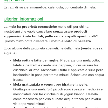
Estratti di rosa e amamelide, calendula, concentrato di mela.
Ulteriori informazioni
La
mela
ha
proprietà cosmetiche
molto utili per chi ha
inestetismi che vuole cancellare
senza usare prodotti
aggressivi
. Avete
brufoli, pelle secca, capelli spenti, calli
?
Questo frutto potrà diventare il vostro
alleato di bellezza
.
Ecco alcune delle proprietà cosmetiche della mela (
verde, rossa
e gialla
):
Mela cotta e latte per rughe
: Preparate una mela cotta,
fatela a pezzetti e create una pappina, in cui versare tre
cucchiaini di latte. Mescolate il tutto e applicatelo sulla pelle,
lasciandolo in posa per trenta minuti. Sciacquate con acqua
fresca.
Mela grattugiata e yogurt per idratare la pelle
:
Grattugiate una mela (più piccoli sono i pezzi e meglio è) e
mescolatela con tre cucchiaini di yogurt bianco. Usatela
come maschera per viso e usate acqua fresca per lavarla
via dopo venti minuti.