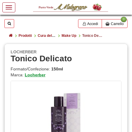
0
Mostrare o nascondere la casella di ricerca
Cerca
Accedi
Carrello
Home
Prodotti
Cura della persona/igiene e cosmesi
Make Up
Tonico Delicato
LOCHERBER
Tonico Delicato
Formato/Confezione:
150ml
Marca:
Locherber