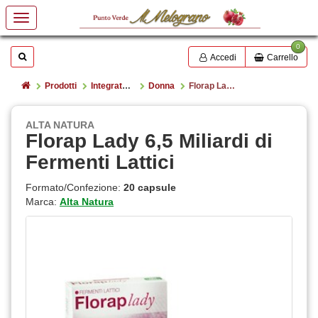
0
Mostrare o nascondere la casella di ricerca
Cerca
Accedi
Carrello
Home
Prodotti
Integratori alimentari e superfood
Donna
Florap Lady 6,5 Miliardi di Fermenti Lattici
ALTA NATURA
Florap Lady 6,5 Miliardi di
Fermenti Lattici
Formato/Confezione:
20 capsule
Marca:
Alta Natura