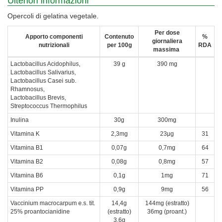
Ulteriori informazioni
Opercoli di gelatina vegetale.
Per dose
Apporto componenti
Contenuto
%
giornaliera
nutrizionali
per 100g
RDA
massima
Lactobacillus Acidophilus,
39 g
390 mg
Lactobacillus Salivarius,
Lactobacillus Casei sub.
Rhamnosus,
Lactobacillus Brevis,
Streptococcus Thermophilus
Inulina
30g
300mg
Vitamina K
2,3mg
23μg
31
Vitamina B1
0,07g
0,7mg
64
Vitamina B2
0,08g
0,8mg
57
Vitamina B6
0,1g
1mg
71
Vitamina PP
0,9g
9mg
56
Vaccinium macrocarpum e.s. tit.
14,4g
144mg (estratto)
25% proantocianidine
(estratto)
36mg (proant.)
3,6g