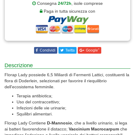
Consegna
24/72h
, isole comprese
Paga in tutta sicurezza con
+
Condividi
Twitta
Google
Descrizione
Florap Lady possiede 6,5 Miliardi di Fermenti Lattici, costituenti la
flora di Doderlein, selezionati per favorire il riequilibrio
dell'ecosistema femminile.
Terapia antibiotica;
Uso del contraccettivo;
Infezioni delle vie urinarie;
Squilibri alimentari.
Florap Lady Contiene
D-Mannosio
, che a livello urinario, si lega
ai batteri favorendone il distacco;
Vaccinium Macrocarpum
che
impedisce l'adesione a livello vescicale dei batteri responsabili