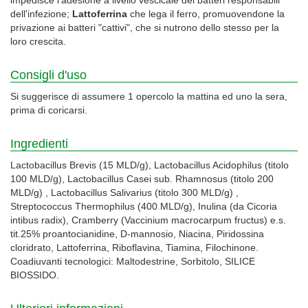
dell'infezione;
Lattoferrina
che lega il ferro, promuovendone la
privazione ai batteri "cattivi", che si nutrono dello stesso per la
loro crescita.
Consigli d'uso
Si suggerisce di assumere 1 opercolo la mattina ed uno la sera,
prima di coricarsi.
Ingredienti
Lactobacillus Brevis (15 MLD/g), Lactobacillus Acidophilus (titolo
100 MLD/g), Lactobacillus Casei sub. Rhamnosus (titolo 200
MLD/g) , Lactobacillus Salivarius (titolo 300 MLD/g) ,
Streptococcus Thermophilus (400 MLD/g), Inulina (da Cicoria
intibus radix), Cramberry (Vaccinium macrocarpum fructus) e.s.
tit.25% proantocianidine, D-mannosio, Niacina, Piridossina
cloridrato, Lattoferrina, Riboflavina, Tiamina, Filochinone.
Coadiuvanti tecnologici: Maltodestrine, Sorbitolo, SILICE
BIOSSIDO.