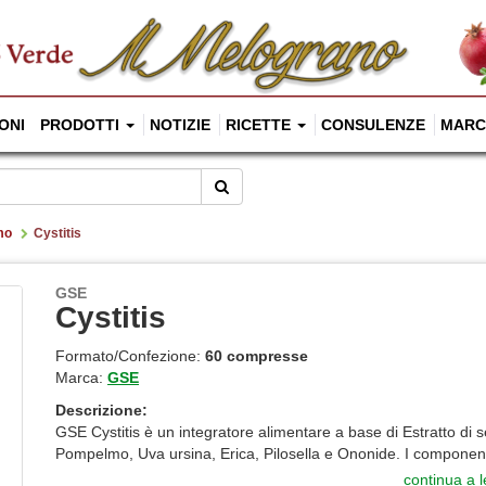
ONI
PRODOTTI
NOTIZIE
RICETTE
CONSULENZE
MARC
Cerca
mo
Cystitis
GSE
Cystitis
Formato/Confezione:
60 compresse
Marca:
GSE
Descrizione:
GSE Cystitis è un integratore alimentare a base di Estratto di s
Pompelmo, Uva ursina, Erica, Pilosella e Ononide. I componenti
continua a 