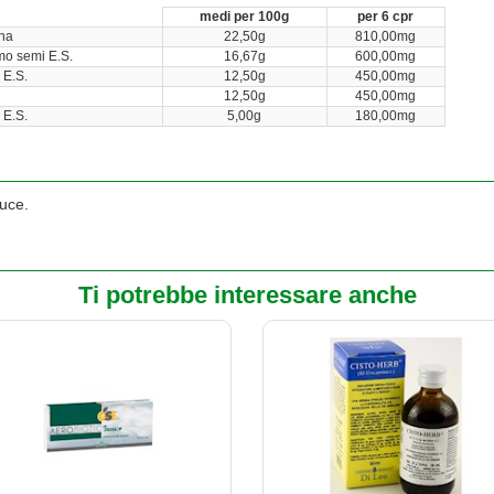
medi per 100g
per 6 cpr
na
22,50g
810,00mg
o semi E.S.
16,67g
600,00mg
 E.S.
12,50g
450,00mg
12,50g
450,00mg
 E.S.
5,00g
180,00mg
luce.
Ti potrebbe interessare anche