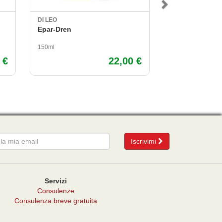
DI LEO
ALTA NATURA
Epar-Dren
Macrovyt Multi
Multiminerale
150ml
30 capsule
 €
22,00 €
mail
Iscrivimi
Servizi
Consulenze
Consulenza breve gratuita