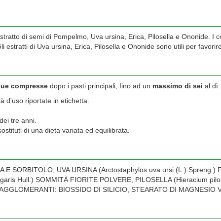
stratto di semi di Pompelmo, Uva ursina, Erica, Pilosella e Ononide. I
Gli estratti di Uva ursina, Erica, Pilosella e Ononide sono utili per favorir
due compresse
dopo i pasti principali, fino ad un
massimo di sei
al dì.
d'uso riportate in etichetta.
dei tre anni.
stituti di una dieta variata ed equilibrata.
SORBITOLO; UVA URSINA (Arctostaphylos uva ursi (L.) Spreng.) 
vulgaris Hull.) SOMMITÀ FIORITE POLVERE, PILOSELLA (Hieracium pilo
I ANTIAGGLOMERANTI: BIOSSIDO DI SILICIO, STEARATO DI MAGNESI