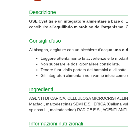
Descrizione
GSE Cystitis
è un
integratore alimentare
a base di E
contribuire all'
equilibrio microbico dell'organismo
. 
Consigli d'uso
Al bisogno, deglutire con un bicchiere d'acqua
una o 
Leggere attentamente le avvertenze e le modalità 
Non superare le dosi giornaliere consigliate.
Tenere fuori dalla portata dei bambini al di sotto 
Gli integratori alimentari non vanno intesi come so
Ingredienti
AGENTI DI CARICA: CELLULOSA MICROCRISTALLINA E 
Macfad., maltodestrina) SEMI E.S., ERICA (Calluna 
spinosa L., maltodestrina) RADICE E.S., AGENT
Informazioni nutrizionali