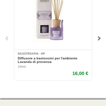
NASOTERAPIA - HP
NA
Diffusore a bastoncini per l'ambiente
Di
Lavanda di provenza
100ml
1 
16,00 €