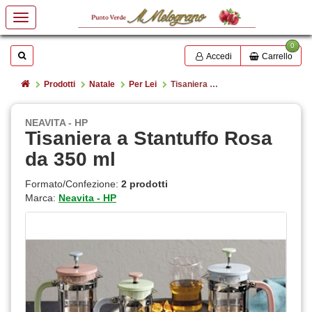
0
Mostrare o nascondere la casella di ricerca
Cerca
Accedi
Carrello
Home
Prodotti
Natale
Per Lei
Tisaniera a Stantuffo Rosa da 350 ml
NEAVITA - HP
Tisaniera a Stantuffo Rosa
da 350 ml
Formato/Confezione:
2 prodotti
Marca:
Neavita - HP