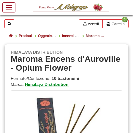
0
Mostrare o nascondere la casella di ricerca
Cerca
Accedi
Carrello
Home
Prodotti
Oggettistica e libri
Incensi e portaincensi
Maroma Encens d'Auroville - Opium Flower
HIMALAYA DISTRIBUTION
Maroma Encens d'Auroville
- Opium Flower
Formato/Confezione:
10 bastoncini
Marca:
Himalaya Distribution