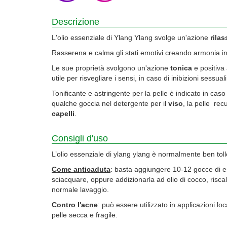
Descrizione
L'olio essenziale di Ylang Ylang svolge un'azione
rila
Rasserena e calma gli stati emotivi creando armonia in 
Le sue proprietà svolgono un'azione
tonica
e positiva 
utile per risvegliare i sensi, in caso di inibizioni ses
Tonificante e astringente per la pelle è indicato in cas
qualche goccia nel detergente per il
viso
, la pelle re
capelli
.
Consigli d'uso
L’olio essenziale di ylang ylang è normalmente ben tolle
Come anticaduta
: basta aggiungere 10-12 gocce di e
sciacquare, oppure addizionarla ad olio di cocco, ri
normale lavaggio.
Contro l'acne
: può essere utilizzato in applicazioni l
pelle secca e fragile.