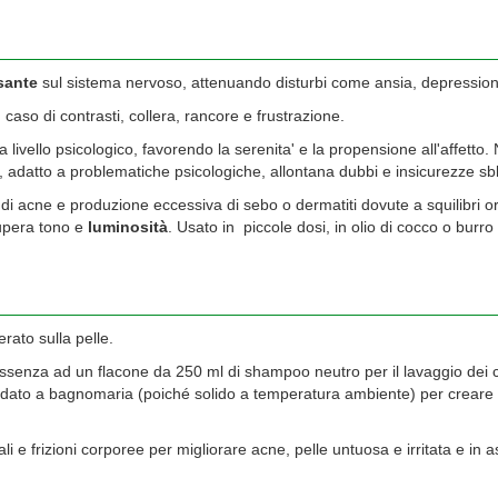
ssante
sul sistema nervoso, attenuando disturbi come ansia, depressione,
caso di contrasti, collera, rancore e frustrazione.
a livello psicologico, favorendo la serenita' e la propensione all'affett
suali, adatto a problematiche psicologiche, allontana dubbi e insicurezze 
o di acne e produzione eccessiva di sebo o dermatiti dovute a squilibri 
cupera tono e
luminosità
. Usato in piccole dosi, in olio di cocco o burro 
rato sulla pelle.
ssenza ad un flacone da 250 ml di shampoo neutro per il lavaggio dei ca
scaldato a bagnomaria (poiché solido a temperatura ambiente) per cre
ocali e frizioni corporee per migliorare acne, pelle untuosa e irritata e 