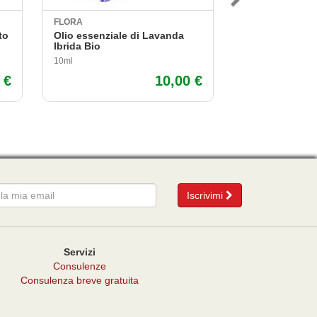
FLORA
OPTIMA NATURA
to
Olio essenziale di Lavanda
Olio Essenzial
Ibrida Bio
della Nuova Z
10ml
5ml
 €
10,00 €
mail
Iscrivimi
Servizi
Consulenze
Consulenza breve gratuita