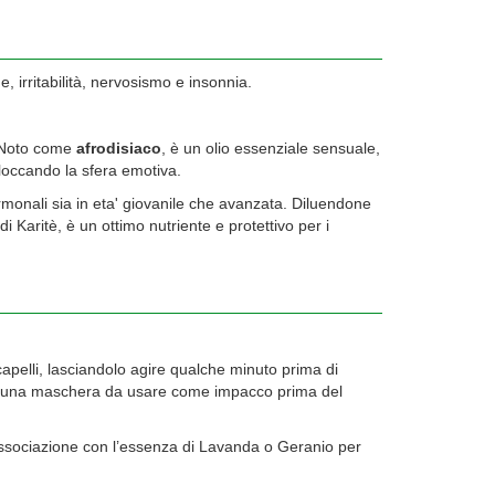
 irritabilità, nervosismo e insonnia.
o. Noto come
afrodisiaco
, è un olio essenziale sensuale,
sbloccando la sfera emotiva.
ormonali sia in eta' giovanile che avanzata. Diluendone
di Karitè, è un ottimo nutriente e protettivo per i
pelli, lasciandolo agire qualche minuto prima di
are una maschera da usare come impacco prima del
in associazione con l’essenza di Lavanda o Geranio per