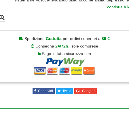
sistema nervoso, attenuando disturbi come ansia, depressione.
continua a 
Spedizione
Gratuita
per ordini superiori a
89 €
Consegna
24/72h
, isole comprese
Paga in tutta sicurezza con
+
Condividi
Twitta
Google