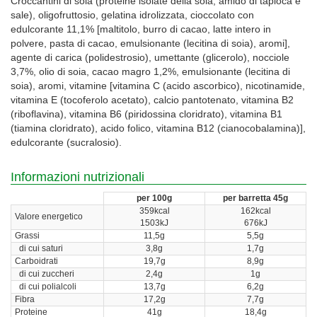
Croccantini di soia (proteine isolate della soia, amido di tapioca e
sale), oligofruttosio, gelatina idrolizzata, cioccolato con
edulcorante 11,1% [maltitolo, burro di cacao, latte intero in
polvere, pasta di cacao, emulsionante (lecitina di soia), aromi],
agente di carica (polidestrosio), umettante (glicerolo), nocciole
3,7%, olio di soia, cacao magro 1,2%, emulsionante (lecitina di
soia), aromi, vitamine [vitamina C (acido ascorbico), nicotinamide,
vitamina E (tocoferolo acetato), calcio pantotenato, vitamina B2
(riboflavina), vitamina B6 (piridossina cloridrato), vitamina B1
(tiamina cloridrato), acido folico, vitamina B12 (cianocobalamina)],
edulcorante (sucralosio).
Informazioni nutrizionali
per 100g
per barretta 45g
359kcal
162kcal
Valore energetico
1503kJ
676kJ
Grassi
11,5g
5,5g
di cui saturi
3,8g
1,7g
Carboidrati
19,7g
8,9g
di cui zuccheri
2,4g
1g
di cui polialcoli
13,7g
6,2g
Fibra
17,2g
7,7g
Proteine
41g
18,4g