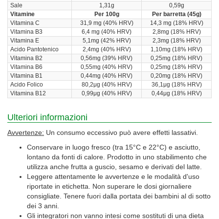
Sale
1,31g
0,59g
Vitamine
Per 100g
Per barretta (45g)
Vitamina C
31,9 mg (40% HRV)
14,3 mg (18% HRV)
Vitamina B3
6,4 mg (40% HRV)
2,8mg (18% HRV)
Vitamina E
5,1mg (42% HRV)
2,3mg (18% HRV)
Acido Pantotenico
2,4mg (40% HRV)
1,10mg (18% HRV)
Vitamina B2
0,56mg (39% HRV)
0,25mg (18% HRV)
Vitamina B6
0,55mg (40% HRV)
0,25mg (18% HRV)
Vitamina B1
0,44mg (40% HRV)
0,20mg (18% HRV)
Acido Folico
80,2μg (40% HRV)
36,1μg (18% HRV)
Vitamina B12
0,99μg (40% HRV)
0,44μg (18% HRV)
Ulteriori informazioni
Avvertenze:
Un consumo eccessivo può avere effetti lassativi.
Conservare in luogo fresco (tra 15°C e 22°C) e asciutto,
lontano da fonti di calore. Prodotto in uno stabilimento che
utilizza anche frutta a guscio, sesamo e derivati del latte.
Leggere attentamente le avvertenze e le modalità d'uso
riportate in etichetta. Non superare le dosi giornaliere
consigliate. Tenere fuori dalla portata dei bambini al di sotto
dei 3 anni.
Gli integratori non vanno intesi come sostituti di una dieta