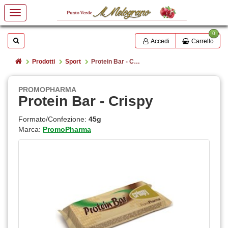
0
Mostrare o nascondere la casella di ricerca
Cerca
Accedi
Carrello
Home
Prodotti
Sport
Protein Bar - Crispy
PROMOPHARMA
Protein Bar - Crispy
Formato/Confezione:
45g
Marca:
PromoPharma