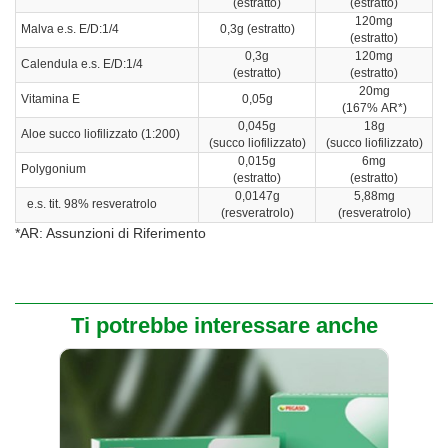
(estratto)
(estratto)
120mg
Malva e.s. E/D:1/4
0,3g (estratto)
(estratto)
0,3g
120mg
Calendula e.s. E/D:1/4
(estratto)
(estratto)
20mg
Vitamina E
0,05g
(167% AR*)
0,045g
18g
Aloe succo liofilizzato (1:200)
(succo liofilizzato)
(succo liofilizzato)
0,015g
6mg
Polygonium
(estratto)
(estratto)
0,0147g
5,88mg
e.s. tit. 98% resveratrolo
(resveratrolo)
(resveratrolo)
*AR: Assunzioni di Riferimento
Ti potrebbe interessare anche