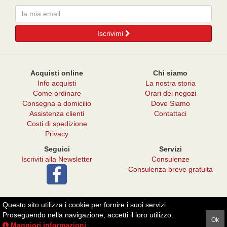
Email
Iscrivimi
Acquisti online
Chi siamo
Info acquisti
La nostra storia
Come ordinare
Orari dei negozi
Consegna a domicilio
Dove Siamo
Assistenza clienti
Contattaci
Costi di spedizione
Privacy
Seguici
Servizi
Iscriviti alla Newsletter
Consulenze
Consulenza breve gratuita
Questo sito utilizza i cookie per fornire i suoi servizi.
© 2026 - Punto Verde Il Melograno
Proseguendo nella navigazione, accetti il loro utilizzo.
Ok
P. Iva: 06945720487
Maggiori informazioni