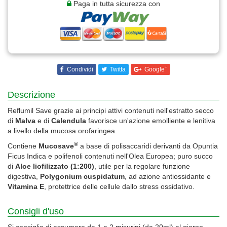
Paga in tutta sicurezza con
+
Condividi
Twitta
Google
Descrizione
Reflumil Save grazie ai principi attivi contenuti nell'estratto secco
di
Malva
e di
Calendula
favorisce un'azione emolliente e lenitiva
a livello della mucosa orofaringea.
®
Contiene
Mucosave
a base di polisaccaridi derivanti da Opuntia
Ficus Indica e polifenoli contenuti nell'Olea Europea; puro succo
di
Aloe liofilizzato (1:200)
, utile per la regolare funzione
digestiva,
Polygonium cuspidatum
, ad azione antiossidante e
Vitamina E
, protettrice delle cellule dallo stress ossidativo.
Consigli d'uso
Si consiglia di assumere da 1 a 2 misurini (da 20ml) al giorno,