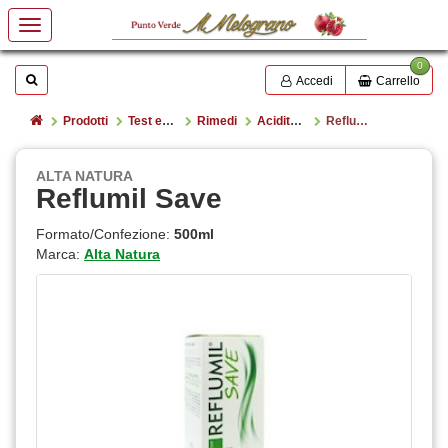
0
Mostrare o nascondere la casella di ricerca
Cerca
Accedi
Carrello
Home
Prodotti
Test e rimedi
Rimedi
Acidità gastrica
Reflumil Save
ALTA NATURA
Reflumil Save
Formato/Confezione:
500ml
Marca:
Alta Natura