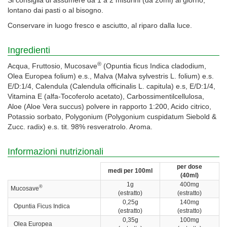
lontano dai pasti o al bisogno.
Conservare in luogo fresco e asciutto, al riparo dalla luce.
Ingredienti
®
Acqua, Fruttosio, Mucosave
(Opuntia ficus Indica cladodium,
Olea Europea folium) e.s., Malva (Malva sylvestris L. folium) e.s.
E/D:1/4, Calendula (Calendula officinalis L. capitula) e.s, E/D:1/4,
Vitamina E (alfa-Tocoferolo acetato), Carbossimentilcellulosa,
Aloe (Aloe Vera succus) polvere in rapporto 1:200, Acido citrico,
Potassio sorbato, Polygonium (Polygonium cuspidatum Siebold &
Zucc. radix) e.s. tit. 98% resveratrolo. Aroma.
Informazioni nutrizionali
per dose
medi per 100ml
(40ml)
1g
400mg
®
Mucosave
(estratto)
(estratto)
0,25g
140mg
Opuntia Ficus Indica
(estratto)
(estratto)
0,35g
100mg
Olea Europea