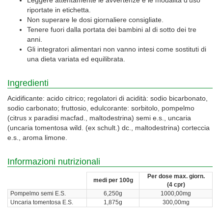
riportate in etichetta.
Non superare le dosi giornaliere consigliate.
Tenere fuori dalla portata dei bambini al di sotto dei tre
anni.
Gli integratori alimentari non vanno intesi come sostituti di
una dieta variata ed equilibrata.
Ingredienti
Acidificante: acido citrico; regolatori di acidità: sodio bicarbonato,
sodio carbonato; fruttosio, edulcorante: sorbitolo, pompelmo
(citrus x paradisi macfad., maltodestrina) semi e.s., uncaria
(uncaria tomentosa wild. (ex schult.) dc., maltodestrina) corteccia
e.s., aroma limone.
Informazioni nutrizionali
Per dose max. giorn.
medi per 100g
(4 cpr)
Pompelmo semi E.S.
6,250g
1000,00mg
Uncaria tomentosa E.S.
1,875g
300,00mg