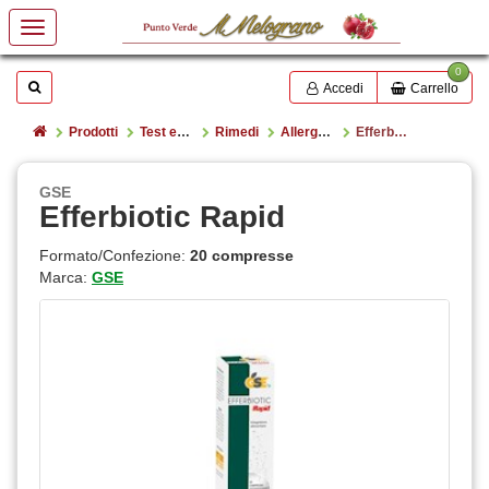
0
Mostrare o nascondere la casella di ricerca
Cerca
Accedi
Carrello
Home
Prodotti
Test e rimedi
Rimedi
Allergie - Asma Bronchiale, Rinite, Congiuntivite
Efferbiotic Rapid
GSE
Efferbiotic Rapid
Formato/Confezione:
20 compresse
Marca:
GSE