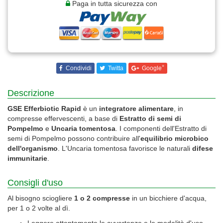
Paga in tutta sicurezza con
+
Condividi
Twitta
Google
Descrizione
GSE Efferbiotic Rapid
è un
integratore alimentare
, in
compresse effervescenti, a base di
Estratto di semi di
Pompelmo
e
Uncaria tomentosa
. I componenti dell'Estratto di
semi di Pompelmo possono contribuire all'
equilibrio microbico
dell'organismo
. L'Uncaria tomentosa favorisce le naturali
difese
immunitarie
.
Consigli d'uso
Al bisogno sciogliere
1 o 2 compresse
in un bicchiere d'acqua,
per 1 o 2 volte al dì.
Leggere attentamente le avvertenze e le modalità d'uso