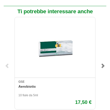
Ti potrebbe interessare anche
GSE
G
Aerobiotic
Bi
10 fiale da 5ml
60
17,50 €