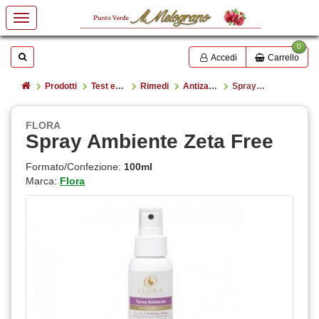
0
Mostrare o nascondere la casella di ricerca
Cerca
Accedi
Carrello
Home
Prodotti
Test e rimedi
Rimedi
Antizanzare
Spray Ambiente Zeta Free
FLORA
Spray Ambiente Zeta Free
Formato/Confezione:
100ml
Marca:
Flora