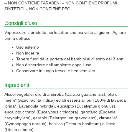
– NON CONTIENE PARABENI – NON CONTIENE PROFUMI
SINTETICI – NON CONTIENE PEG
Consigli d'uso
Vaporizzare il prodotto nei locali anche più volte al giorno. Agitare
prima dell'uso
Uso esterno
Non ingerire
Tenere fuori dalla portata dei bambini al di sotto dei 3 anni
Non disperdere nell'ambiente dopo l'uso
Conservare in luogo fresco e ben ventilato
Ingredienti
Alcool vegetale, olio di andiroba (Carapa guaianensis), olio di
neem* (Azadirachta indica) ed oli essenziali puri 100% di lavanda
ibrida* (Lavandula hybrida), eucalipto (Eucalyptus globulus),
eucalipto citrato* (Eucalyptus citriodora), garofano (Eugenia
caryophyllata), geranio (Pelargonium graveolens), citronella*
(Cymbopogon nardus), basilico (Ocimum basilicum) e litsea
(Litsea cubeba).