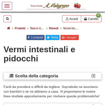
0
Mostrare o nascondere la casella di ricerca
Cerca
Accedi
Carrello
Home
Prodotti
Test e rimedi
Rimedi
Vermi intestinali e pidocchi
+
Condividi
Twitta
Google
Vermi intestinali e
pidocchi
Scelta della categoria
Facili da prendere e difficili da togliere. Soprattutto se lavoriamo
con bambini o se ne abbiamo a casa. Vi proponiamo le nostre
linee studiate appositamente per risolvere queste problematiche!