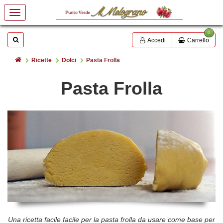
0
Mostrare o nascondere la casella di ricerca
Cerca
Accedi
Carrello
Home
Ricette
Dolci
Pasta Frolla
Pasta Frolla
Una ricetta facile facile per la pasta frolla da usare come base per