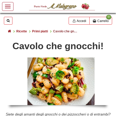
0
Mostrare o nascondere la casella di ricerca
Cerca
Accedi
Carrello
Home
Ricette
Primi piatti
Cavolo che gnocchi!
Cavolo che gnocchi!
Siete degli amanti degli gnocchi o dei pizzoccheri o di entrambi?