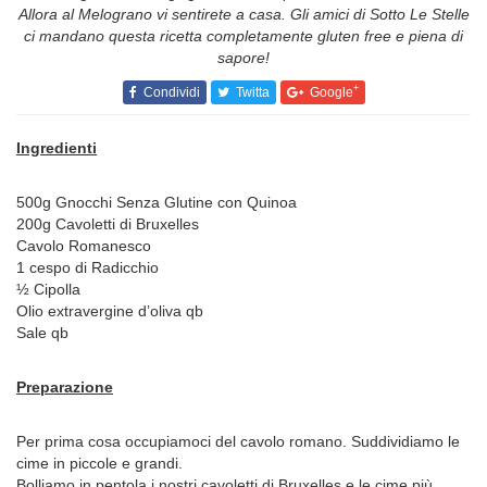
Allora al Melograno vi sentirete a casa. Gli amici di Sotto Le Stelle
ci mandano questa ricetta completamente gluten free e piena di
sapore!
+
Condividi
Twitta
Google
Ingredienti
500g Gnocchi Senza Glutine con Quinoa
200g Cavoletti di Bruxelles
Cavolo Romanesco
1 cespo di Radicchio
½ Cipolla
Olio extravergine d’oliva qb
Sale qb
Preparazione
Per prima cosa occupiamoci del cavolo romano. Suddividiamo le
cime in piccole e grandi.
Bolliamo in pentola i nostri cavoletti di Bruxelles e le cime più