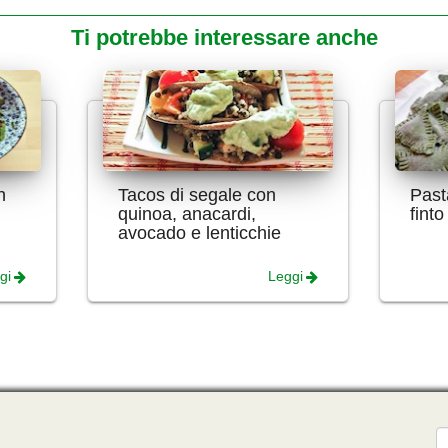
Ti potrebbe interessare anche
n
Tacos di segale con
Past
quinoa, anacardi,
finto
avocado e lenticchie
gi
Leggi
E