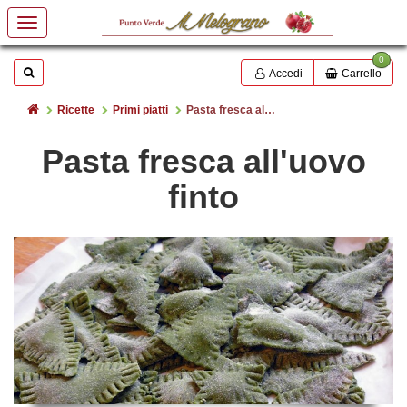
0
Mostrare o nascondere la casella di ricerca
Cerca
Accedi
Carrello
Home
Ricette
Primi piatti
Pasta fresca all'uovo finto
Pasta fresca all'uovo
finto