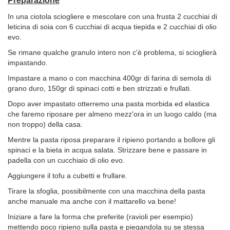
Preparazione
In una ciotola sciogliere e mescolare con una frusta 2 cucchiai di
leticina di soia con 6 cucchiai di acqua tiepida e 2 cucchiai di olio
evo.
Se rimane qualche granulo intero non c'è problema, si scioglierà
impastando.
Impastare a mano o con macchina 400gr di farina di semola di
grano duro, 150gr di spinaci cotti e ben strizzati e frullati.
Dopo aver impastato otterremo una pasta morbida ed elastica
che faremo riposare per almeno mezz'ora in un luogo caldo (ma
non troppo) della casa.
Mentre la pasta riposa preparare il ripieno portando a bollore gli
spinaci e la bieta in acqua salata. Strizzare bene e passare in
padella con un cucchiaio di olio evo.
Aggiungere il tofu a cubetti e frullare.
Tirare la sfoglia, possibilmente con una macchina della pasta
anche manuale ma anche con il mattarello va bene!
Iniziare a fare la forma che preferite (ravioli per esempio)
mettendo poco ripieno sulla pasta e piegandola su se stessa