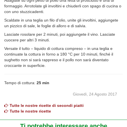
Adagiate su ogni petto di pollo una fetta di prosciutto e una di
formaggio. Arrotolate gli involtini e chiuderli con spago di cucina o
con uno stuzzicadenti.
Scaldate in una teglia un filo d'olio, unite gli involtini, aggiungete
un pizzico di sale, le foglie di alloro e di salvia.
Lasciate rosolare per 2 minuti, poi aggiungete il vino. Lasciate
cuocere per altri 3 minuti.
Versate il tutto – liquido di cottura compreso – in una teglia e
continuate la cottura in forno a 180 °C per 10 minuti, finché il
sughetto non si sarà rappreso e il pollo non sarà diventato
croccante in superficie.
Tempo di cottura:
25 min
Giovedì, 24 Agosto 2017
Tutte le nostre ricette di secondi piatti
Tutte le nostre ricette
Ti potrebbe interessare anche