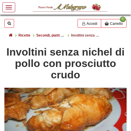
0
Mostrare o nascondere la casella di ricerca
Cerca
Accedi
Carrello
Home
Ricette
Secondi, piatti unici
Involtini senza nichel di pollo con prosciutto crudo
Involtini senza nichel di
pollo con prosciutto
crudo