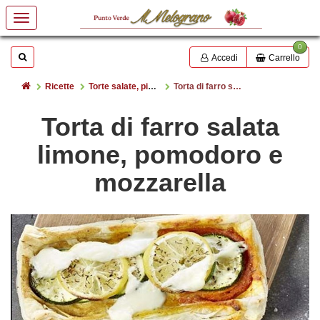
0
Mostrare o nascondere la casella di ricerca
Cerca
Accedi
Carrello
Home
Ricette
Torte salate, pizze, panini
Torta di farro salata limone, pomodoro e mozzarella
Torta di farro salata
limone, pomodoro e
mozzarella