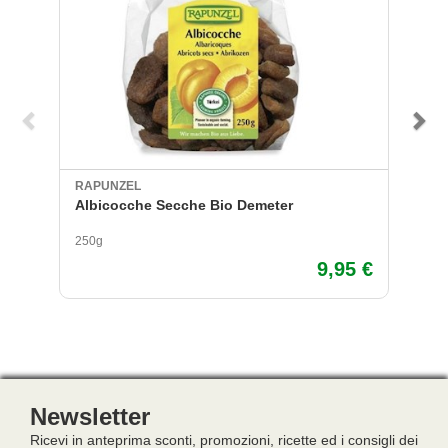
RAPUNZEL
FI
Albicocche Secche Bio Demeter
Ba
250g
15
9,95 €
Newsletter
Ricevi in anteprima sconti, promozioni, ricette ed i consigli dei