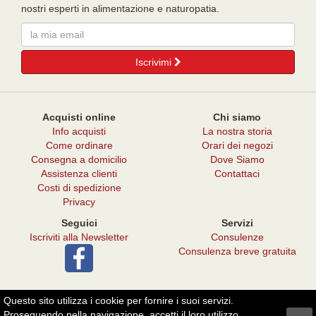
nostri esperti in alimentazione e naturopatia.
Email
Iscrivimi
Acquisti online
Chi siamo
Info acquisti
La nostra storia
Come ordinare
Orari dei negozi
Consegna a domicilio
Dove Siamo
Assistenza clienti
Contattaci
Costi di spedizione
Privacy
Seguici
Servizi
Iscriviti alla Newsletter
Consulenze
Consulenza breve gratuita
Questo sito utilizza i cookie per fornire i suoi servizi.
© 2026 - Punto Verde Il Melograno
Proseguendo nella navigazione, accetti il loro utilizzo.