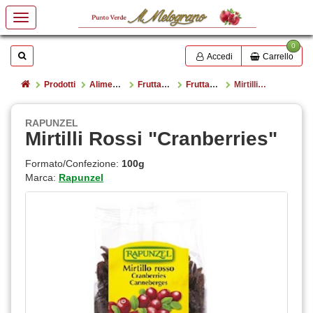
0
Mostrare o nascondere la casella di ricerca
Cerca
Accedi
Carrello
Home
Prodotti
Alimentazione
Frutta secca e semi oleosi
Frutta secca
Mirtilli Rossi "Cranberries"
RAPUNZEL
Mirtilli Rossi "Cranberries"
Formato/Confezione:
100g
Marca:
Rapunzel