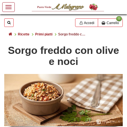
0
Mostrare o nascondere la casella di ricerca
Cerca
Accedi
Carrello
Home
Ricette
Primi piatti
Sorgo freddo con olive e noci
Sorgo freddo con olive
e noci