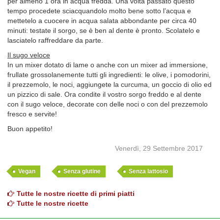
per almeno 1 ora in acqua fredda. Una volta passato questo
tempo procedete sciacquandolo molto bene sotto l’acqua e
mettetelo a cuocere in acqua salata abbondante per circa 40
minuti: testate il sorgo, se è ben al dente è pronto. Scolatelo e
lasciatelo raffreddare da parte.
Il sugo veloce
In un mixer dotato di lame o anche con un mixer ad immersione,
frullate grossolanemente tutti gli ingredienti: le olive, i pomodorini,
il prezzemolo, le noci, aggiungete la curcuma, un goccio di olio ed
un pizzico di sale. Ora condite il vostro sorgo freddo e al dente
con il sugo veloce, decorate con delle noci o con del prezzemolo
fresco e servite!
Buon appetito!
Venerdì, 29 Settembre 2017
Vegan
Senza glutine
Senza lattosio
Tutte le nostre ricette di primi piatti
Tutte le nostre ricette